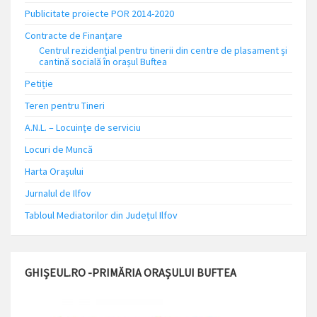
Publicitate proiecte POR 2014-2020
Contracte de Finanțare
Centrul rezidențial pentru tinerii din centre de plasament și
cantină socială în orașul Buftea
Petiție
Teren pentru Tineri
A.N.L. – Locuinţe de serviciu
Locuri de Muncă
Harta Orașului
Jurnalul de Ilfov
Tabloul Mediatorilor din Județul Ilfov
GHIȘEUL.RO -PRIMĂRIA ORAȘULUI BUFTEA