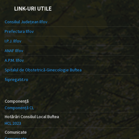
LINK-URI UTILE
Consiliul Județean Ilfov
Prefectura Ilfov
I.P.J. Ilfov
ANAF Ilfov
A.P.M. Ilfov
Spitalul de Obstetrică-Ginecologie Buftea
fiipregatit.ro
Componență
Componență CL
Hotărâri Consiliul Local Buftea
HCL 2023
Comunicate
Comunicate