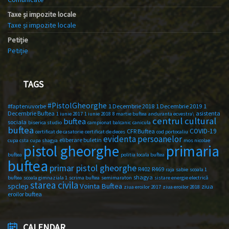
Taxe și impozite locale
Taxe și impozite locale
Petiție
Petiție
TAGS
#PistolGheorghe
#faptenuvorbe
1 Decembrie 2018
1 Decembrie 2019
1
Decembrie Buftea
asistenta
1 iunie 2017
1 iunie 2018
8 martie buftea
anduranta ecvestra\
centrul cultural
buftea
sociala
biserica studio
campionat balcanic
canicula
buftea
COVID-19
CFR Buftea
certificat de casatorie
certificat de deces
cod portocaliu
evidenta persoanelor
eliberare buletin
cupa csta
cupa shagya
mos nicolae
primaria
pistol gheorghe
buftea
politia locala buftea
buftea
primar pistol gheorghe
R402
R469
raja
sabie
scoala 1
shagya
buftea
scoala gimnaziala 1
scrima buftea
semimaraton
sistare energie electrică
starea civila
spclep
Vointa Buftea
ziua
ziua eroilor 2017
ziua eroilor 2018
eroilor buftea
CALENDAR