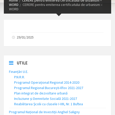
Home
CERERE pentru emiterea certificatului de urbanism –
WORD
CERERE pentru emiterea certificatului de urbanism –
WORD
29/01/2025
UTILE
Finanțări U.E.
P.N.R.R.
Programul Operațional Regional 2014-2020
Programul Regional București-Ilfov 2021-2027
Plan integrat de dezvoltare urbană
Incluziune și Demnitate Socială 2021-2027
Reabilitarea Școlii cu clasele I-VIII, Nr. 1 Buftea
Programul Național de Investiții Anghel Saligny