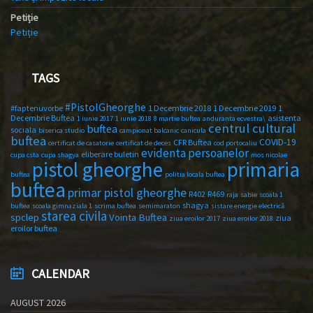
Petiție
Petiție
TAGS
#PistolGheorghe
#faptenuvorbe
1 Decembrie 2018
1 Decembrie 2019
1
Decembrie Buftea
asistenta
1 iunie 2017
1 iunie 2018
8 martie buftea
anduranta ecvestra\
centrul cultural
buftea
sociala
biserica studio
campionat balcanic
canicula
buftea
COVID-19
CFR Buftea
certificat de casatorie
certificat de deces
cod portocaliu
evidenta persoanelor
eliberare buletin
cupa csta
cupa shagya
mos nicolae
primaria
pistol gheorghe
buftea
politia locala buftea
buftea
primar pistol gheorghe
R402
R469
raja
sabie
scoala 1
shagya
buftea
scoala gimnaziala 1
scrima buftea
semimaraton
sistare energie electrică
starea civila
spclep
Vointa Buftea
ziua
ziua eroilor 2017
ziua eroilor 2018
eroilor buftea
CALENDAR
AUGUST 2026