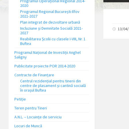
Programul Operațional Regional 2014-
2020
Programul Regional București-Ilfov
2021-2027
Plan integrat de dezvoltare urbană
Incluziune și Demnitate Socială 2021-
13/04
2027
Reabilitarea Școlii cu clasele I-VIII, Nr. 1
Buftea
Programul Național de Investiții Anghel
Saligny
Publicitate proiecte POR 2014-2020
Contracte de Finanțare
Centrul rezidențial pentru tinerii din
centre de plasament și cantină socială
în orașul Buftea
Petiție
Teren pentru Tineri
A.N.L. – Locuinţe de serviciu
Locuri de Muncă