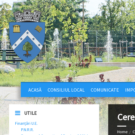
ACASĂ
CONSILIUL LOCAL
COMUNICATE
IMPO
UTILE
Cerer
Finanțări U.E.
P.N.R.R.
Home
C