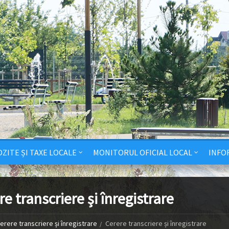
ZITE ȘI TAXE LOCALE
MONITORUL OFICIAL LOCAL
INFO
e transcriere și înregistrare
erere transcriere și înregistrare
Cerere transcriere și înregistrare