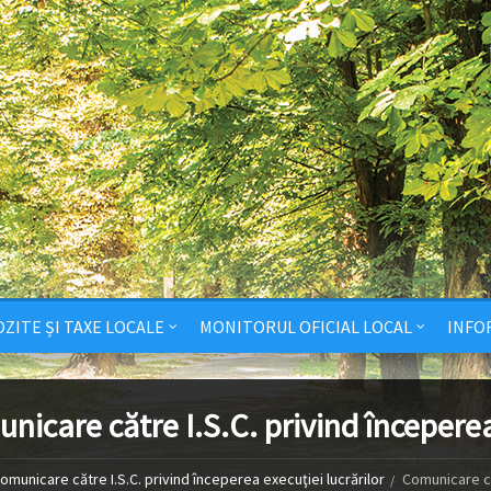
ZITE ȘI TAXE LOCALE
MONITORUL OFICIAL LOCAL
INFO
nicare către I.S.C. privind începerea 
omunicare către I.S.C. privind începerea execuţiei lucrărilor
Comunicare căt