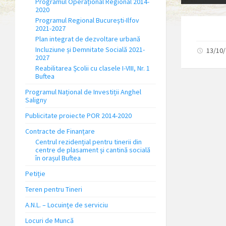
Programul Operațional Regional 2014-
2020
Programul Regional București-Ilfov
2021-2027
Plan integrat de dezvoltare urbană
Incluziune și Demnitate Socială 2021-
13/10
2027
Reabilitarea Școlii cu clasele I-VIII, Nr. 1
Buftea
Programul Național de Investiții Anghel
Saligny
Publicitate proiecte POR 2014-2020
Contracte de Finanțare
Centrul rezidențial pentru tinerii din
centre de plasament și cantină socială
în orașul Buftea
Petiție
Teren pentru Tineri
A.N.L. – Locuinţe de serviciu
Locuri de Muncă