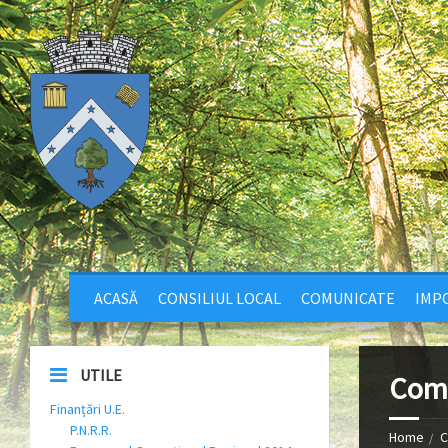
ACASĂ
CONSILIUL LOCAL
COMUNICATE
IMPO
UTILE
Comu
Finanțări U.E.
P.N.R.R.
Home
C