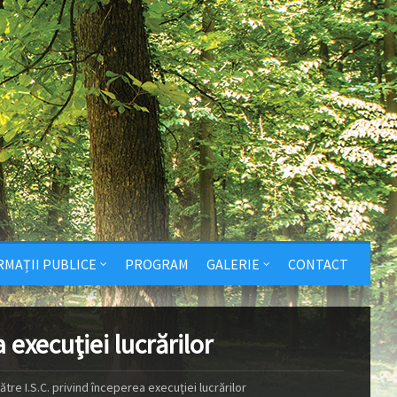
RMAȚII PUBLICE
PROGRAM
GALERIE
CONTACT
execuţiei lucrărilor
re I.S.C. privind începerea execuţiei lucrărilor