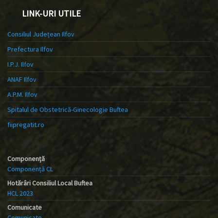
LINK-URI UTILE
Consiliul Județean Ilfov
Prefectura Ilfov
I.P.J. Ilfov
ANAF Ilfov
A.P.M. Ilfov
Spitalul de Obstetrică-Ginecologie Buftea
fiipregatit.ro
Componență
Componență CL
Hotărâri Consiliul Local Buftea
HCL 2023
Comunicate
Comunicate