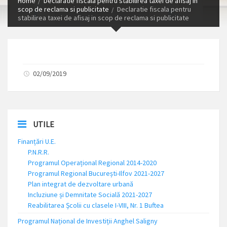
Home
Declaratie fiscala pentru stabilirea taxei de afisaj in
scop de reclama si publicitate
Declaratie fiscala pentru
stabilirea taxei de afisaj in scop de reclama si publicitate
02/09/2019
UTILE
Finanțări U.E.
P.N.R.R.
Programul Operațional Regional 2014-2020
Programul Regional București-Ilfov 2021-2027
Plan integrat de dezvoltare urbană
Incluziune și Demnitate Socială 2021-2027
Reabilitarea Școlii cu clasele I-VIII, Nr. 1 Buftea
Programul Național de Investiții Anghel Saligny