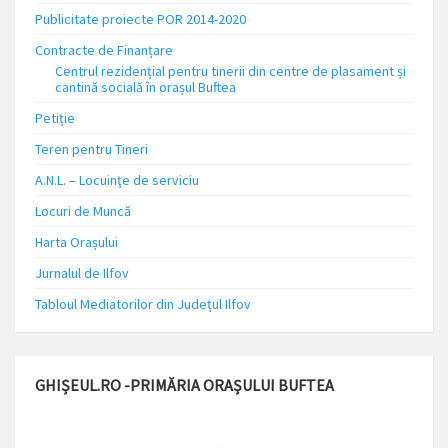
Publicitate proiecte POR 2014-2020
Contracte de Finanțare
Centrul rezidențial pentru tinerii din centre de plasament și
cantină socială în orașul Buftea
Petiție
Teren pentru Tineri
A.N.L. – Locuinţe de serviciu
Locuri de Muncă
Harta Orașului
Jurnalul de Ilfov
Tabloul Mediatorilor din Județul Ilfov
GHIȘEUL.RO -PRIMĂRIA ORAȘULUI BUFTEA