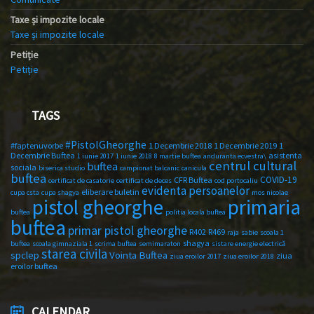
Taxe și impozite locale
Taxe și impozite locale
Petiție
Petiție
TAGS
#PistolGheorghe
#faptenuvorbe
1 Decembrie 2018
1 Decembrie 2019
1
Decembrie Buftea
asistenta
1 iunie 2017
1 iunie 2018
8 martie buftea
anduranta ecvestra\
centrul cultural
buftea
sociala
biserica studio
campionat balcanic
canicula
buftea
COVID-19
CFR Buftea
certificat de casatorie
certificat de deces
cod portocaliu
evidenta persoanelor
eliberare buletin
cupa csta
cupa shagya
mos nicolae
primaria
pistol gheorghe
buftea
politia locala buftea
buftea
primar pistol gheorghe
R402
R469
raja
sabie
scoala 1
shagya
buftea
scoala gimnaziala 1
scrima buftea
semimaraton
sistare energie electrică
starea civila
spclep
Vointa Buftea
ziua
ziua eroilor 2017
ziua eroilor 2018
eroilor buftea
CALENDAR