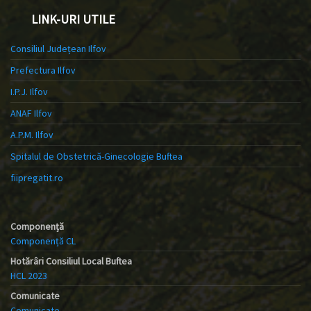
LINK-URI UTILE
Consiliul Județean Ilfov
Prefectura Ilfov
I.P.J. Ilfov
ANAF Ilfov
A.P.M. Ilfov
Spitalul de Obstetrică-Ginecologie Buftea
fiipregatit.ro
Componență
Componență CL
Hotărâri Consiliul Local Buftea
HCL 2023
Comunicate
Comunicate