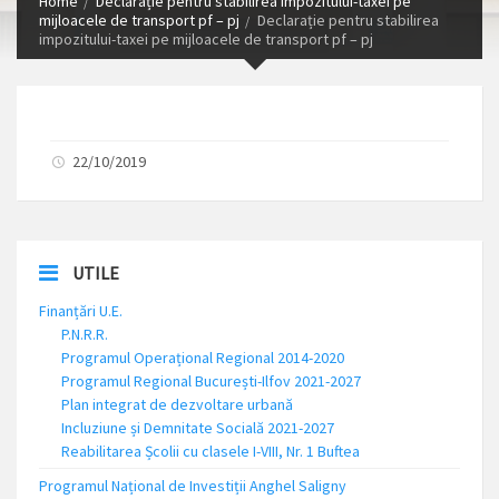
Home
Declarație pentru stabilirea impozitului-taxei pe
mijloacele de transport pf – pj
Declarație pentru stabilirea
impozitului-taxei pe mijloacele de transport pf – pj
22/10/2019
UTILE
Finanțări U.E.
P.N.R.R.
Programul Operațional Regional 2014-2020
Programul Regional București-Ilfov 2021-2027
Plan integrat de dezvoltare urbană
Incluziune și Demnitate Socială 2021-2027
Reabilitarea Școlii cu clasele I-VIII, Nr. 1 Buftea
Programul Național de Investiții Anghel Saligny