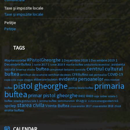
Taxe și impozite locale
Taxe și impozite locale
Petiție
Petiție
TAGS
#PistolGheorghe
#faptenuvorbe
1 Decembrie 2018
1 Decembrie 2019
1
Decembrie Buftea
asistenta
1 iunie 2017
1 iunie 2018
8 martie buftea
anduranta ecvestra\
centrul cultural
buftea
sociala
biserica studio
campionat balcanic
canicula
buftea
COVID-19
CFR Buftea
certificat de casatorie
certificat de deces
cod portocaliu
evidenta persoanelor
eliberare buletin
cupa csta
cupa shagya
mos nicolae
primaria
pistol gheorghe
buftea
politia locala buftea
buftea
primar pistol gheorghe
R402
R469
raja
sabie
scoala 1
shagya
buftea
scoala gimnaziala 1
scrima buftea
semimaraton
sistare energie electrică
starea civila
spclep
Vointa Buftea
ziua
ziua eroilor 2017
ziua eroilor 2018
eroilor buftea
CALENDAR