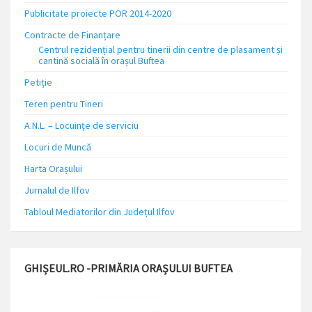
Publicitate proiecte POR 2014-2020
Contracte de Finanțare
Centrul rezidențial pentru tinerii din centre de plasament și
cantină socială în orașul Buftea
Petiție
Teren pentru Tineri
A.N.L. – Locuinţe de serviciu
Locuri de Muncă
Harta Orașului
Jurnalul de Ilfov
Tabloul Mediatorilor din Județul Ilfov
GHIȘEUL.RO -PRIMĂRIA ORAȘULUI BUFTEA