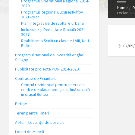
Programul Operațional Regional 2014-
2020
Home
D
Programul Regional București-Ilfov
reclama si
2021-2027
Plan integrat de dezvoltare urbană
Incluziune și Demnitate Socială 2021-
2027
Reabilitarea Școlii cu clasele I-VIII, Nr. 1
Buftea
02/09
Programul Național de Investiții Anghel
Saligny
Publicitate proiecte POR 2014-2020
Contracte de Finanțare
Centrul rezidențial pentru tinerii din
centre de plasament și cantină socială
în orașul Buftea
Petiție
Teren pentru Tineri
A.N.L. – Locuinţe de serviciu
Locuri de Muncă