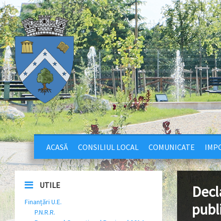
ACASĂ
CONSILIUL LOCAL
COMUNICATE
IMPO
UTILE
Decla
Finanțări U.E.
publ
P.N.R.R.