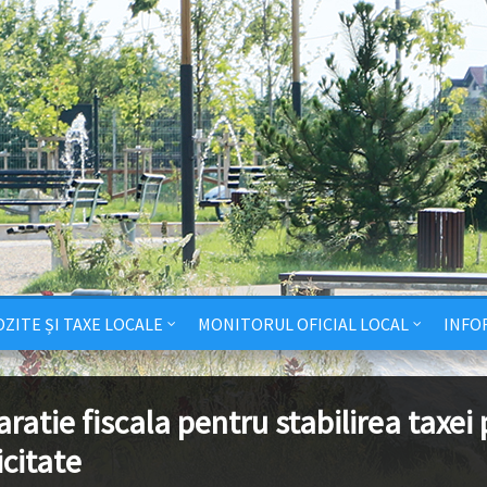
ZITE ȘI TAXE LOCALE
MONITORUL OFICIAL LOCAL
INFO
ratie fiscala pentru stabilirea taxei 
icitate