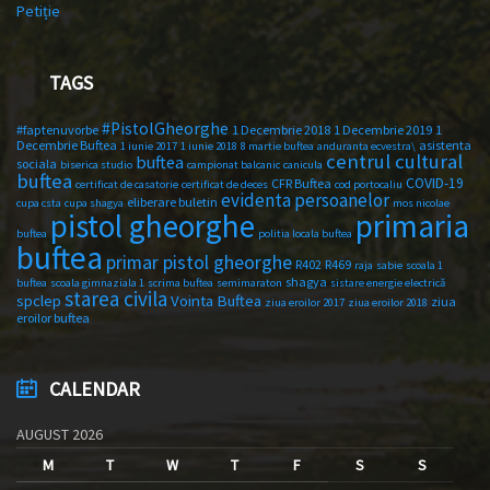
Petiție
TAGS
#PistolGheorghe
#faptenuvorbe
1 Decembrie 2018
1 Decembrie 2019
1
Decembrie Buftea
asistenta
1 iunie 2017
1 iunie 2018
8 martie buftea
anduranta ecvestra\
centrul cultural
buftea
sociala
biserica studio
campionat balcanic
canicula
buftea
COVID-19
CFR Buftea
certificat de casatorie
certificat de deces
cod portocaliu
evidenta persoanelor
eliberare buletin
cupa csta
cupa shagya
mos nicolae
primaria
pistol gheorghe
buftea
politia locala buftea
buftea
primar pistol gheorghe
R402
R469
raja
sabie
scoala 1
shagya
buftea
scoala gimnaziala 1
scrima buftea
semimaraton
sistare energie electrică
starea civila
spclep
Vointa Buftea
ziua
ziua eroilor 2017
ziua eroilor 2018
eroilor buftea
CALENDAR
AUGUST 2026
M
T
W
T
F
S
S