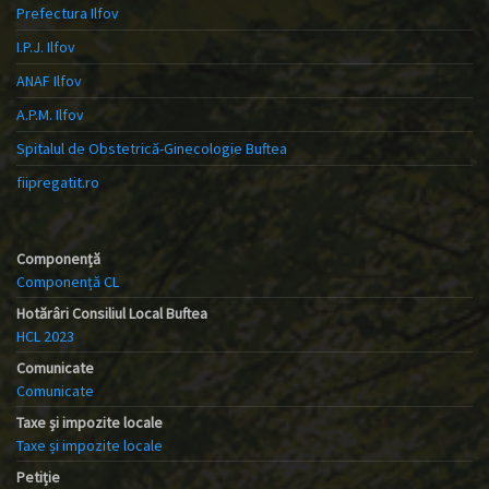
Prefectura Ilfov
I.P.J. Ilfov
ANAF Ilfov
A.P.M. Ilfov
Spitalul de Obstetrică-Ginecologie Buftea
fiipregatit.ro
Componență
Componență CL
Hotărâri Consiliul Local Buftea
HCL 2023
Comunicate
Comunicate
Taxe și impozite locale
Taxe și impozite locale
Petiție