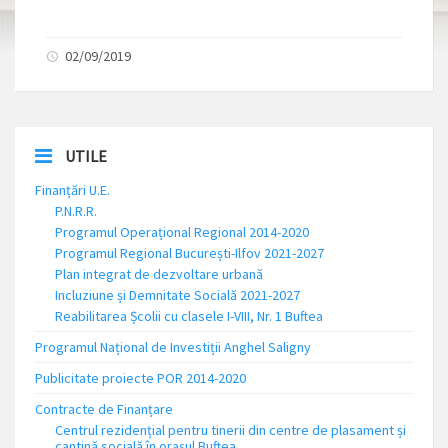
02/09/2019
UTILE
Finanțări U.E.
P.N.R.R.
Programul Operațional Regional 2014-2020
Programul Regional București-Ilfov 2021-2027
Plan integrat de dezvoltare urbană
Incluziune și Demnitate Socială 2021-2027
Reabilitarea Școlii cu clasele I-VIII, Nr. 1 Buftea
Programul Național de Investiții Anghel Saligny
Publicitate proiecte POR 2014-2020
Contracte de Finanțare
Centrul rezidențial pentru tinerii din centre de plasament și
cantină socială în orașul Buftea