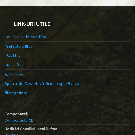
LINK-URI UTILE
Consiliul Județean Ilfov
Prefectura Ilfov
I.P.J. Ilfov
ANAF Ilfov
A.P.M. Ilfov
Spitalul de Obstetrică-Ginecologie Buftea
fiipregatit.ro
Componență
Componență CL
Hotărâri Consiliul Local Buftea