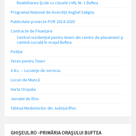
Reabilitarea Școlii cu clasele I-VIII, Nr. 1 Buftea
Programul Național de Investiții Anghel Saligny
Publicitate proiecte POR 2014-2020
Contracte de Finanțare
Centrul rezidențial pentru tinerii din centre de plasament și
cantină socială în orașul Buftea
Petiție
Teren pentru Tineri
A.N.L. – Locuinţe de serviciu
Locuri de Muncă
Harta Orașului
Jurnalul de Ilfov
Tabloul Mediatorilor din Județul Ilfov
GHIȘEUL.RO -PRIMĂRIA ORAȘULUI BUFTEA