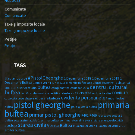
HCL 2023
Comunicate
Comunicate
Taxe și impozite locale
Taxe și impozite locale
Petiție
Petiție
TAGS
#PistolGheorghe
#faptenuvorbe
1 Decembrie 2018
1 Decembrie 2019
1
Decembrie Buftea
asistenta
1 iunie 2017
1 iunie 2018
8 martie buftea
anduranta ecvestra\
centrul cultural
buftea
sociala
biserica studio
campionat balcanic
canicula
buftea
COVID-19
CFR Buftea
certificat de casatorie
certificat de deces
cod portocaliu
evidenta persoanelor
eliberare buletin
cupa csta
cupa shagya
mos nicolae
primaria
pistol gheorghe
buftea
politia locala buftea
buftea
primar pistol gheorghe
R402
R469
raja
sabie
scoala 1
shagya
buftea
scoala gimnaziala 1
scrima buftea
semimaraton
sistare energie electrică
starea civila
spclep
Vointa Buftea
ziua
ziua eroilor 2017
ziua eroilor 2018
eroilor buftea