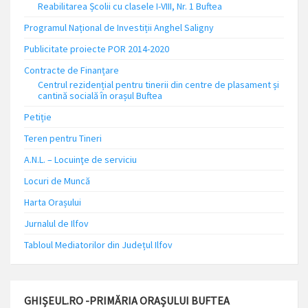
Reabilitarea Școlii cu clasele I-VIII, Nr. 1 Buftea
Programul Național de Investiții Anghel Saligny
Publicitate proiecte POR 2014-2020
Contracte de Finanțare
Centrul rezidențial pentru tinerii din centre de plasament și
cantină socială în orașul Buftea
Petiție
Teren pentru Tineri
A.N.L. – Locuinţe de serviciu
Locuri de Muncă
Harta Orașului
Jurnalul de Ilfov
Tabloul Mediatorilor din Județul Ilfov
GHIȘEUL.RO -PRIMĂRIA ORAȘULUI BUFTEA