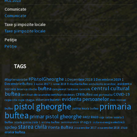
HCL 2023
Comunicate
Comunicate
Taxe și impozite locale
Taxe și impozite locale
Petiție
Petiție
TAGS
#PistolGheorghe
#faptenuvorbe
1 Decembrie 2018
1 Decembrie 2019
1
Decembrie Buftea
asistenta
1 iunie 2017
1 iunie 2018
8 martie buftea
anduranta ecvestra\
centrul cultural
buftea
sociala
biserica studio
campionat balcanic
canicula
buftea
COVID-19
CFR Buftea
certificat de casatorie
certificat de deces
cod portocaliu
evidenta persoanelor
eliberare buletin
cupa csta
cupa shagya
mos nicolae
primaria
pistol gheorghe
buftea
politia locala buftea
buftea
primar pistol gheorghe
R402
R469
raja
sabie
scoala 1
shagya
buftea
scoala gimnaziala 1
scrima buftea
semimaraton
sistare energie electrică
starea civila
spclep
Vointa Buftea
ziua
ziua eroilor 2017
ziua eroilor 2018
eroilor buftea