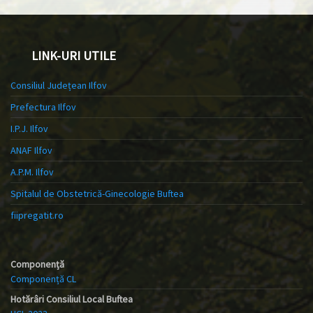
LINK-URI UTILE
Consiliul Județean Ilfov
Prefectura Ilfov
I.P.J. Ilfov
ANAF Ilfov
A.P.M. Ilfov
Spitalul de Obstetrică-Ginecologie Buftea
fiipregatit.ro
Componență
Componență CL
Hotărâri Consiliul Local Buftea