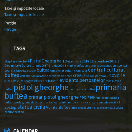
Taxe și impozite locale
Taxe și impozite locale
Petiție
Petiție
TAGS
#PistolGheorghe
#faptenuvorbe
1 Decembrie 2018
1 Decembrie 2019
1
Decembrie Buftea
asistenta
1 iunie 2017
1 iunie 2018
8 martie buftea
anduranta ecvestra\
centrul cultural
buftea
sociala
biserica studio
campionat balcanic
canicula
buftea
COVID-19
CFR Buftea
certificat de casatorie
certificat de deces
cod portocaliu
evidenta persoanelor
eliberare buletin
cupa csta
cupa shagya
mos nicolae
primaria
pistol gheorghe
buftea
politia locala buftea
buftea
primar pistol gheorghe
R402
R469
raja
sabie
scoala 1
shagya
buftea
scoala gimnaziala 1
scrima buftea
semimaraton
sistare energie electrică
starea civila
spclep
Vointa Buftea
ziua
ziua eroilor 2017
ziua eroilor 2018
eroilor buftea
CALENDAR