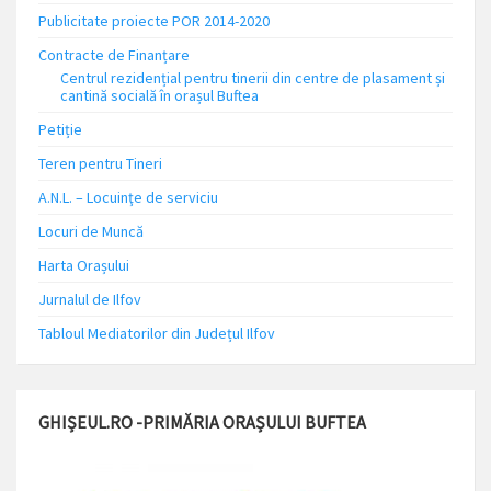
Publicitate proiecte POR 2014-2020
Contracte de Finanțare
Centrul rezidențial pentru tinerii din centre de plasament și
cantină socială în orașul Buftea
Petiție
Teren pentru Tineri
A.N.L. – Locuinţe de serviciu
Locuri de Muncă
Harta Orașului
Jurnalul de Ilfov
Tabloul Mediatorilor din Județul Ilfov
GHIȘEUL.RO -PRIMĂRIA ORAȘULUI BUFTEA