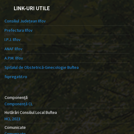
LINK-URI UTILE
Consiliul Județean Ilfov
Prefectura Ilfov
I.P.J. Ilfov
ANAF Ilfov
A.P.M. Ilfov
Spitalul de Obstetrică-Ginecologie Buftea
fiipregatit.ro
Componență
Componență CL
Hotărâri Consiliul Local Buftea
HCL 2023
Comunicate
Comunicate