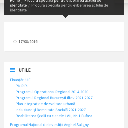
Home
Procura speciala pentru eliberarea actului de
identitate
Procura speciala pentru eliberarea actului de
identitate
17/08/2016
UTILE
Finanțări U.E.
P.N.R.R.
Programul Operațional Regional 2014-2020
Programul Regional București-Ilfov 2021-2027
Plan integrat de dezvoltare urbană
Incluziune și Demnitate Socială 2021-2027
Reabilitarea Școlii cu clasele I-VIII, Nr. 1 Buftea
Programul Național de Investiții Anghel Saligny