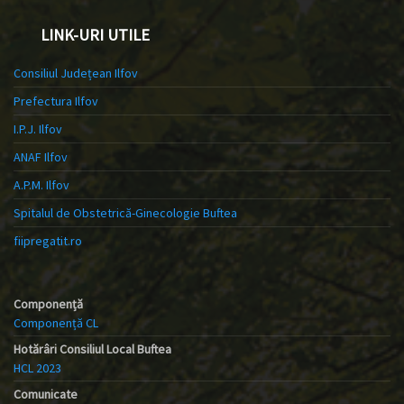
LINK-URI UTILE
Consiliul Județean Ilfov
Prefectura Ilfov
I.P.J. Ilfov
ANAF Ilfov
A.P.M. Ilfov
Spitalul de Obstetrică-Ginecologie Buftea
fiipregatit.ro
Componență
Componență CL
Hotărâri Consiliul Local Buftea
HCL 2023
Comunicate