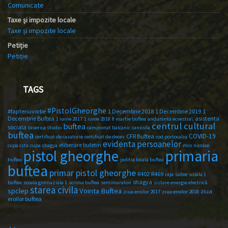
Comunicate
Taxe și impozite locale
Taxe și impozite locale
Petiție
Petiție
TAGS
#PistolGheorghe
#faptenuvorbe
1 Decembrie 2018
1 Decembrie 2019
1
Decembrie Buftea
asistenta
1 iunie 2017
1 iunie 2018
8 martie buftea
anduranta ecvestra\
centrul cultural
buftea
sociala
biserica studio
campionat balcanic
canicula
buftea
COVID-19
CFR Buftea
certificat de casatorie
certificat de deces
cod portocaliu
evidenta persoanelor
eliberare buletin
cupa csta
cupa shagya
mos nicolae
primaria
pistol gheorghe
buftea
politia locala buftea
buftea
primar pistol gheorghe
R402
R469
raja
sabie
scoala 1
shagya
buftea
scoala gimnaziala 1
scrima buftea
semimaraton
sistare energie electrică
starea civila
spclep
Vointa Buftea
ziua
ziua eroilor 2017
ziua eroilor 2018
eroilor buftea