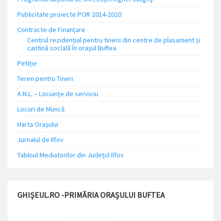
Publicitate proiecte POR 2014-2020
Contracte de Finanțare
Centrul rezidențial pentru tinerii din centre de plasament și
cantină socială în orașul Buftea
Petiție
Teren pentru Tineri
A.N.L. – Locuinţe de serviciu
Locuri de Muncă
Harta Orașului
Jurnalul de Ilfov
Tabloul Mediatorilor din Județul Ilfov
GHIȘEUL.RO -PRIMĂRIA ORAȘULUI BUFTEA