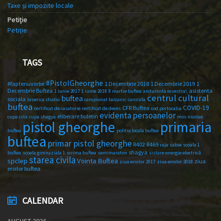
Taxe și impozite locale
Petiție
Petiție
TAGS
#PistolGheorghe
#faptenuvorbe
1 Decembrie 2018
1 Decembrie 2019
1
Decembrie Buftea
asistenta
1 iunie 2017
1 iunie 2018
8 martie buftea
anduranta ecvestra\
centrul cultural
buftea
sociala
biserica studio
campionat balcanic
canicula
buftea
COVID-19
CFR Buftea
certificat de casatorie
certificat de deces
cod portocaliu
evidenta persoanelor
eliberare buletin
cupa csta
cupa shagya
mos nicolae
primaria
pistol gheorghe
buftea
politia locala buftea
buftea
primar pistol gheorghe
R402
R469
raja
sabie
scoala 1
shagya
buftea
scoala gimnaziala 1
scrima buftea
semimaraton
sistare energie electrică
starea civila
spclep
Vointa Buftea
ziua
ziua eroilor 2017
ziua eroilor 2018
eroilor buftea
CALENDAR
AUGUST 2026