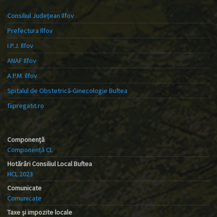
Consiliul Județean Ilfov
Prefectura Ilfov
I.P.J. Ilfov
ANAF Ilfov
A.P.M. Ilfov
Spitalul de Obstetrică-Ginecologie Buftea
fiipregatit.ro
Componență
Componență CL
Hotărâri Consiliul Local Buftea
HCL 2023
Comunicate
Comunicate
Taxe și impozite locale