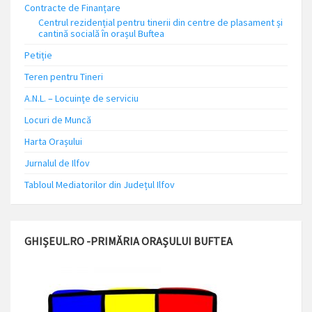
Contracte de Finanțare
Centrul rezidențial pentru tinerii din centre de plasament și
cantină socială în orașul Buftea
Petiție
Teren pentru Tineri
A.N.L. – Locuinţe de serviciu
Locuri de Muncă
Harta Orașului
Jurnalul de Ilfov
Tabloul Mediatorilor din Județul Ilfov
GHIȘEUL.RO -PRIMĂRIA ORAȘULUI BUFTEA