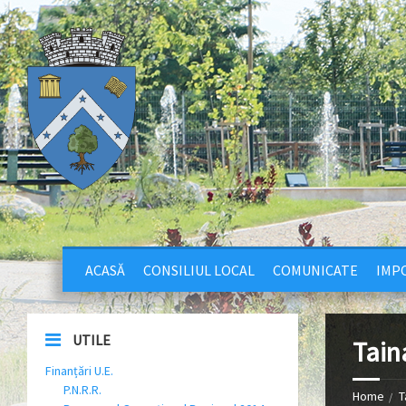
ACASĂ
CONSILIUL LOCAL
COMUNICATE
IMPO
UTILE
Tain
Finanțări U.E.
P.N.R.R.
Home
T