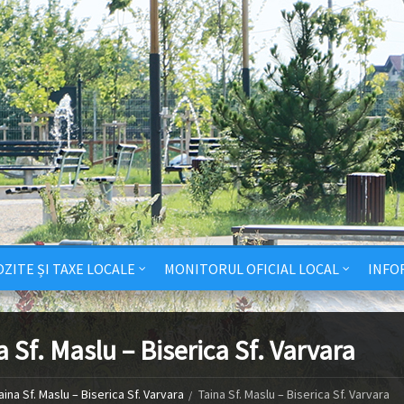
ZITE ȘI TAXE LOCALE
MONITORUL OFICIAL LOCAL
INFO
a Sf. Maslu – Biserica Sf. Varvara
aina Sf. Maslu – Biserica Sf. Varvara
Taina Sf. Maslu – Biserica Sf. Varvara