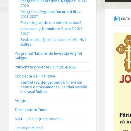
Programul Operațional Regional 2014-
2020
Programul Regional București-Ilfov
2021-2027
08/02
Plan integrat de dezvoltare urbană
Incluziune și Demnitate Socială 2021-
2027
Reabilitarea Școlii cu clasele I-VIII, Nr. 1
Buftea
Programul Național de Investiții Anghel
Saligny
Publicitate proiecte POR 2014-2020
Contracte de Finanțare
Centrul rezidențial pentru tinerii din
centre de plasament și cantină socială
în orașul Buftea
Petiție
Teren pentru Tineri
A.N.L. – Locuinţe de serviciu
Locuri de Muncă