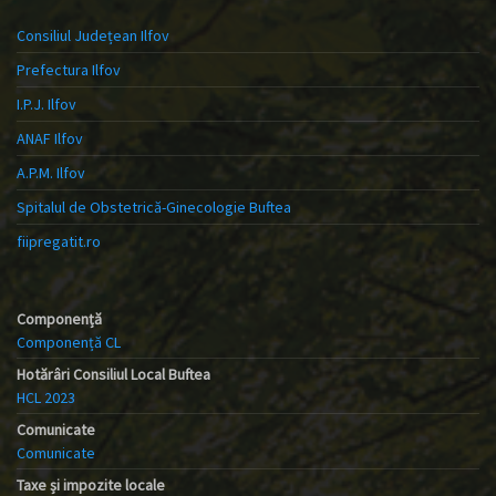
Consiliul Județean Ilfov
Prefectura Ilfov
I.P.J. Ilfov
ANAF Ilfov
A.P.M. Ilfov
Spitalul de Obstetrică-Ginecologie Buftea
fiipregatit.ro
Componență
Componență CL
Hotărâri Consiliul Local Buftea
HCL 2023
Comunicate
Comunicate
Taxe și impozite locale