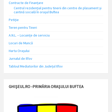
Contracte de Finanțare
Centrul rezidențial pentru tinerii din centre de plasament și
cantină socială în orașul Buftea
Petiție
Teren pentru Tineri
A.N.L. – Locuinţe de serviciu
Locuri de Muncă
Harta Orașului
Jurnalul de Ilfov
Tabloul Mediatorilor din Județul Ilfov
GHIȘEUL.RO -PRIMĂRIA ORAȘULUI BUFTEA