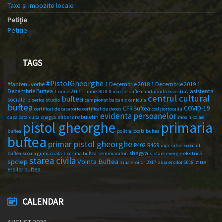
Taxe și impozite locale
Petiție
Petiție
TAGS
#PistolGheorghe
#faptenuvorbe
1 Decembrie 2018
1 Decembrie 2019
1
Decembrie Buftea
asistenta
1 iunie 2017
1 iunie 2018
8 martie buftea
anduranta ecvestra\
centrul cultural
buftea
sociala
biserica studio
campionat balcanic
canicula
buftea
COVID-19
CFR Buftea
certificat de casatorie
certificat de deces
cod portocaliu
evidenta persoanelor
eliberare buletin
cupa csta
cupa shagya
mos nicolae
primaria
pistol gheorghe
buftea
politia locala buftea
buftea
primar pistol gheorghe
R402
R469
raja
sabie
scoala 1
shagya
buftea
scoala gimnaziala 1
scrima buftea
semimaraton
sistare energie electrică
starea civila
spclep
Vointa Buftea
ziua
ziua eroilor 2017
ziua eroilor 2018
eroilor buftea
CALENDAR
AUGUST 2026