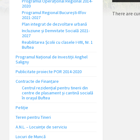
Programul Operațional Regional 2014-
2020
Programul Regional București-Ilfov
There are cu
2021-2027
Plan integrat de dezvoltare urbană
Incluziune și Demnitate Socială 2021-
2027
Reabilitarea Școlii cu clasele I-VIII, Nr. 1
Buftea
Programul Național de Investiții Anghel
Saligny
Publicitate proiecte POR 2014-2020
Contracte de Finanțare
Centrul rezidențial pentru tinerii din
centre de plasament și cantină socială
în orașul Buftea
Petiție
Teren pentru Tineri
A.N.L. – Locuinţe de serviciu
Locuri de Muncă