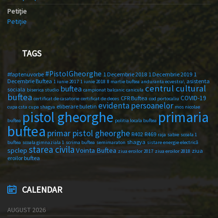
Petiție
Petiție
TAGS
#PistolGheorghe
#faptenuvorbe
1 Decembrie 2018
1 Decembrie 2019
1
Decembrie Buftea
asistenta
1 iunie 2017
1 iunie 2018
8 martie buftea
anduranta ecvestra\
centrul cultural
buftea
sociala
biserica studio
campionat balcanic
canicula
buftea
COVID-19
CFR Buftea
certificat de casatorie
certificat de deces
cod portocaliu
evidenta persoanelor
eliberare buletin
cupa csta
cupa shagya
mos nicolae
primaria
pistol gheorghe
buftea
politia locala buftea
buftea
primar pistol gheorghe
R402
R469
raja
sabie
scoala 1
shagya
buftea
scoala gimnaziala 1
scrima buftea
semimaraton
sistare energie electrică
starea civila
spclep
Vointa Buftea
ziua
ziua eroilor 2017
ziua eroilor 2018
eroilor buftea
CALENDAR
AUGUST 2026