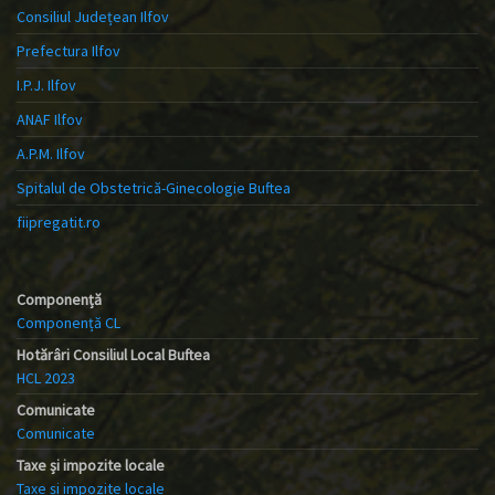
Consiliul Județean Ilfov
Prefectura Ilfov
I.P.J. Ilfov
ANAF Ilfov
A.P.M. Ilfov
Spitalul de Obstetrică-Ginecologie Buftea
fiipregatit.ro
Componență
Componență CL
Hotărâri Consiliul Local Buftea
HCL 2023
Comunicate
Comunicate
Taxe și impozite locale
Taxe și impozite locale