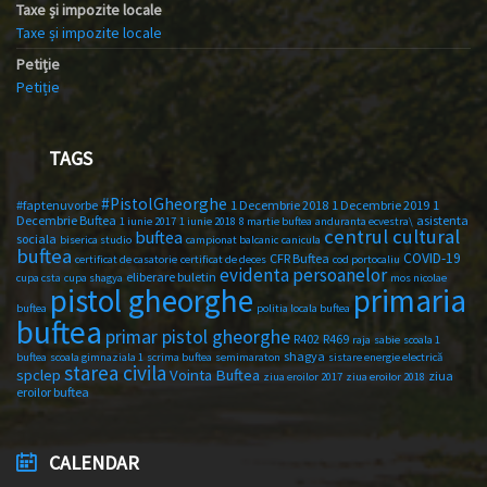
Taxe și impozite locale
Taxe și impozite locale
Petiție
Petiție
TAGS
#PistolGheorghe
#faptenuvorbe
1 Decembrie 2018
1 Decembrie 2019
1
Decembrie Buftea
asistenta
1 iunie 2017
1 iunie 2018
8 martie buftea
anduranta ecvestra\
centrul cultural
buftea
sociala
biserica studio
campionat balcanic
canicula
buftea
COVID-19
CFR Buftea
certificat de casatorie
certificat de deces
cod portocaliu
evidenta persoanelor
eliberare buletin
cupa csta
cupa shagya
mos nicolae
primaria
pistol gheorghe
buftea
politia locala buftea
buftea
primar pistol gheorghe
R402
R469
raja
sabie
scoala 1
shagya
buftea
scoala gimnaziala 1
scrima buftea
semimaraton
sistare energie electrică
starea civila
spclep
Vointa Buftea
ziua
ziua eroilor 2017
ziua eroilor 2018
eroilor buftea
CALENDAR