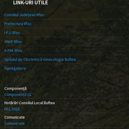
LINK-URI UTILE
Consiliul Județean Ilfov
Prefectura Ilfov
I.P.J. Ilfov
ANAF Ilfov
A.P.M. Ilfov
Spitalul de Obstetrică-Ginecologie Buftea
fiipregatit.ro
Componență
Componență CL
Hotărâri Consiliul Local Buftea
HCL 2023
Comunicate
Comunicate