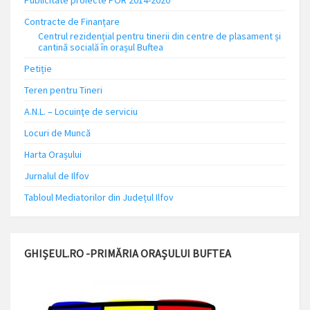
Publicitate proiecte POR 2014-2020
Contracte de Finanțare
Centrul rezidențial pentru tinerii din centre de plasament și
cantină socială în orașul Buftea
Petiție
Teren pentru Tineri
A.N.L. – Locuinţe de serviciu
Locuri de Muncă
Harta Orașului
Jurnalul de Ilfov
Tabloul Mediatorilor din Județul Ilfov
GHIȘEUL.RO -PRIMĂRIA ORAȘULUI BUFTEA