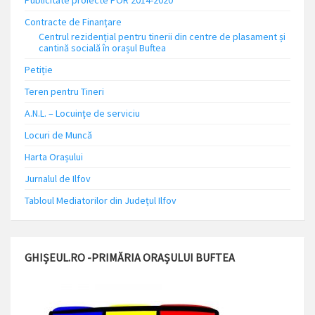
Publicitate proiecte POR 2014-2020
Contracte de Finanțare
Centrul rezidențial pentru tinerii din centre de plasament și
cantină socială în orașul Buftea
Petiție
Teren pentru Tineri
A.N.L. – Locuinţe de serviciu
Locuri de Muncă
Harta Orașului
Jurnalul de Ilfov
Tabloul Mediatorilor din Județul Ilfov
GHIȘEUL.RO -PRIMĂRIA ORAȘULUI BUFTEA