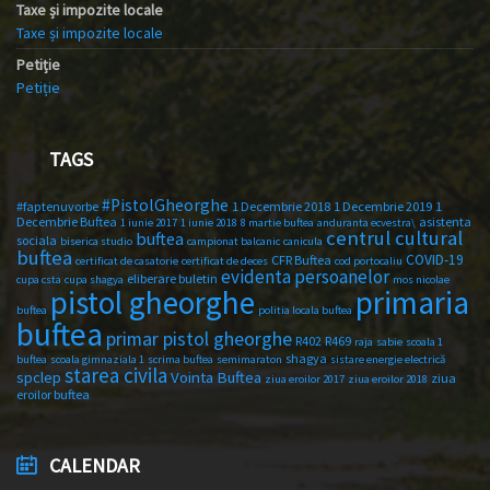
Taxe și impozite locale
Taxe și impozite locale
Petiție
Petiție
TAGS
#PistolGheorghe
#faptenuvorbe
1 Decembrie 2018
1 Decembrie 2019
1
Decembrie Buftea
asistenta
1 iunie 2017
1 iunie 2018
8 martie buftea
anduranta ecvestra\
centrul cultural
buftea
sociala
biserica studio
campionat balcanic
canicula
buftea
COVID-19
CFR Buftea
certificat de casatorie
certificat de deces
cod portocaliu
evidenta persoanelor
eliberare buletin
cupa csta
cupa shagya
mos nicolae
primaria
pistol gheorghe
buftea
politia locala buftea
buftea
primar pistol gheorghe
R402
R469
raja
sabie
scoala 1
shagya
buftea
scoala gimnaziala 1
scrima buftea
semimaraton
sistare energie electrică
starea civila
spclep
Vointa Buftea
ziua
ziua eroilor 2017
ziua eroilor 2018
eroilor buftea
CALENDAR