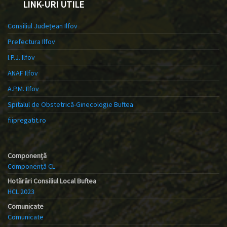
LINK-URI UTILE
Consiliul Județean Ilfov
Prefectura Ilfov
I.P.J. Ilfov
ANAF Ilfov
A.P.M. Ilfov
Spitalul de Obstetrică-Ginecologie Buftea
fiipregatit.ro
Componență
Componență CL
Hotărâri Consiliul Local Buftea
HCL 2023
Comunicate
Comunicate