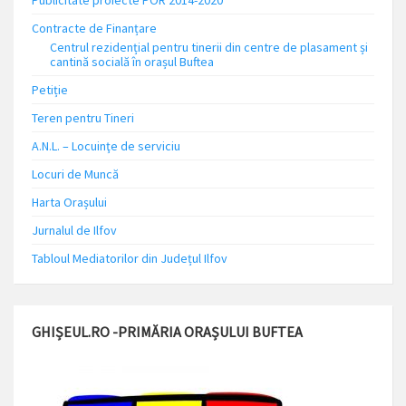
Publicitate proiecte POR 2014-2020
Contracte de Finanțare
Centrul rezidențial pentru tinerii din centre de plasament și
cantină socială în orașul Buftea
Petiție
Teren pentru Tineri
A.N.L. – Locuinţe de serviciu
Locuri de Muncă
Harta Orașului
Jurnalul de Ilfov
Tabloul Mediatorilor din Județul Ilfov
GHIȘEUL.RO -PRIMĂRIA ORAȘULUI BUFTEA