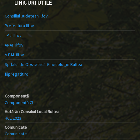
LINK-URI UTILE
Consiliul Județean Ilfov
Prefectura Ilfov
I.P.J. Ilfov
ANAF Ilfov
A.P.M. Ilfov
Spitalul de Obstetrică-Ginecologie Buftea
fiipregatit.ro
Componență
Componență CL
Hotărâri Consiliul Local Buftea
HCL 2023
Comunicate
Comunicate