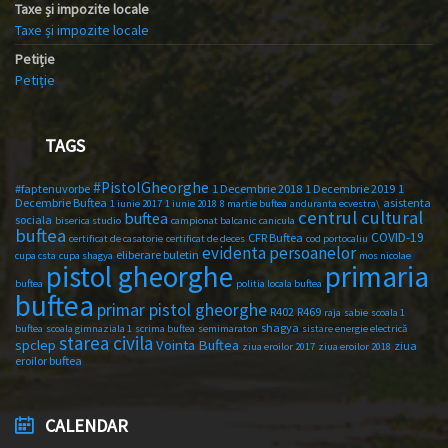
Taxe și impozite locale
Taxe și impozite locale
Petiție
Petiție
TAGS
#PistolGheorghe
#faptenuvorbe
1 Decembrie 2018
1 Decembrie 2019
1
Decembrie Buftea
asistenta
1 iunie 2017
1 iunie 2018
8 martie buftea
anduranta ecvestra\
centrul cultural
buftea
sociala
biserica studio
campionat balcanic
canicula
buftea
COVID-19
CFR Buftea
certificat de casatorie
certificat de deces
cod portocaliu
evidenta persoanelor
eliberare buletin
cupa csta
cupa shagya
mos nicolae
primaria
pistol gheorghe
buftea
politia locala buftea
buftea
primar pistol gheorghe
R402
R469
raja
sabie
scoala 1
shagya
buftea
scoala gimnaziala 1
scrima buftea
semimaraton
sistare energie electrică
starea civila
spclep
Vointa Buftea
ziua
ziua eroilor 2017
ziua eroilor 2018
eroilor buftea
CALENDAR