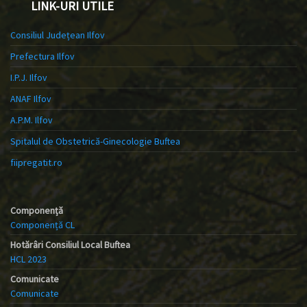
LINK-URI UTILE
Consiliul Județean Ilfov
Prefectura Ilfov
I.P.J. Ilfov
ANAF Ilfov
A.P.M. Ilfov
Spitalul de Obstetrică-Ginecologie Buftea
fiipregatit.ro
Componență
Componență CL
Hotărâri Consiliul Local Buftea
HCL 2023
Comunicate
Comunicate