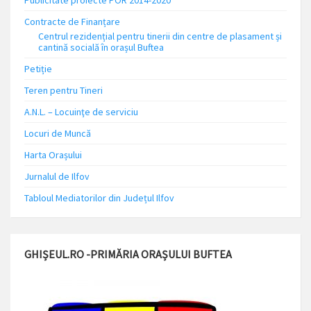
Publicitate proiecte POR 2014-2020
Contracte de Finanțare
Centrul rezidențial pentru tinerii din centre de plasament și
cantină socială în orașul Buftea
Petiție
Teren pentru Tineri
A.N.L. – Locuinţe de serviciu
Locuri de Muncă
Harta Orașului
Jurnalul de Ilfov
Tabloul Mediatorilor din Județul Ilfov
GHIȘEUL.RO -PRIMĂRIA ORAȘULUI BUFTEA