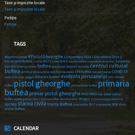
Taxe și impozite locale
Taxe și impozite locale
Petiție
Petiție
TAGS
#PistolGheorghe
#faptenuvorbe
1 Decembrie 2018
1 Decembrie 2019
1
Decembrie Buftea
asistenta
1 iunie 2017
1 iunie 2018
8 martie buftea
anduranta ecvestra\
centrul cultural
buftea
sociala
biserica studio
campionat balcanic
canicula
buftea
COVID-19
CFR Buftea
certificat de casatorie
certificat de deces
cod portocaliu
evidenta persoanelor
eliberare buletin
cupa csta
cupa shagya
mos nicolae
primaria
pistol gheorghe
buftea
politia locala buftea
buftea
primar pistol gheorghe
R402
R469
raja
sabie
scoala 1
shagya
buftea
scoala gimnaziala 1
scrima buftea
semimaraton
sistare energie electrică
starea civila
spclep
Vointa Buftea
ziua
ziua eroilor 2017
ziua eroilor 2018
eroilor buftea
CALENDAR