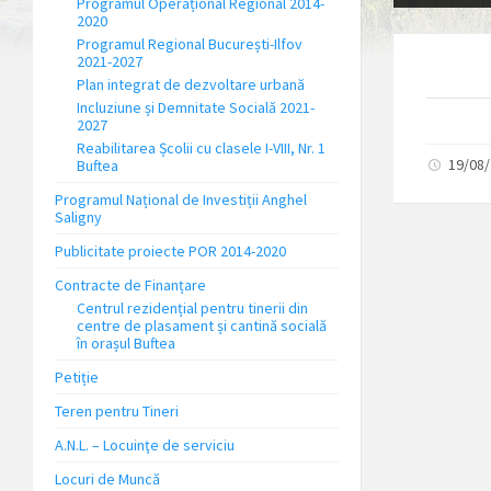
Programul Operațional Regional 2014-
2020
Programul Regional București-Ilfov
2021-2027
Plan integrat de dezvoltare urbană
Incluziune și Demnitate Socială 2021-
2027
Reabilitarea Școlii cu clasele I-VIII, Nr. 1
19/08
Buftea
Programul Național de Investiții Anghel
Saligny
Publicitate proiecte POR 2014-2020
Contracte de Finanțare
Centrul rezidențial pentru tinerii din
centre de plasament și cantină socială
în orașul Buftea
Petiție
Teren pentru Tineri
A.N.L. – Locuinţe de serviciu
Locuri de Muncă