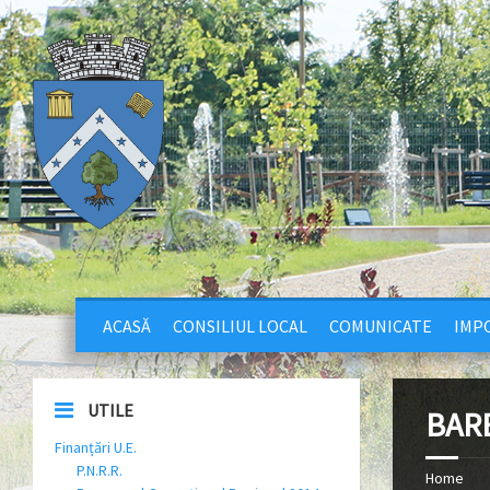
ACASĂ
CONSILIUL LOCAL
COMUNICATE
IMPO
UTILE
BAR
Finanțări U.E.
P.N.R.R.
Home