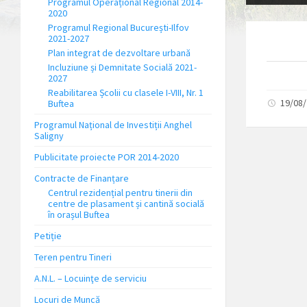
Programul Operațional Regional 2014-
2020
Programul Regional București-Ilfov
2021-2027
Plan integrat de dezvoltare urbană
Incluziune și Demnitate Socială 2021-
2027
Reabilitarea Școlii cu clasele I-VIII, Nr. 1
19/08
Buftea
Programul Național de Investiții Anghel
Saligny
Publicitate proiecte POR 2014-2020
Contracte de Finanțare
Centrul rezidențial pentru tinerii din
centre de plasament și cantină socială
în orașul Buftea
Petiție
Teren pentru Tineri
A.N.L. – Locuinţe de serviciu
Locuri de Muncă