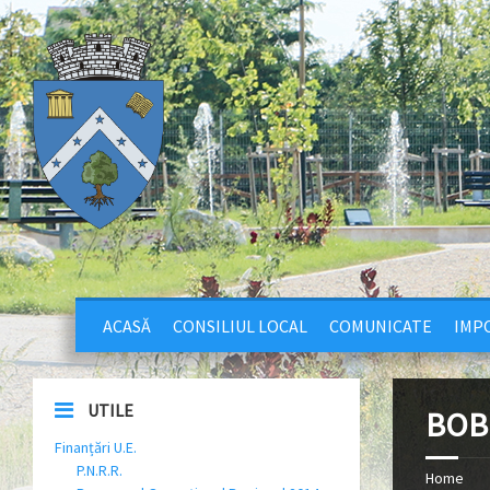
ACASĂ
CONSILIUL LOCAL
COMUNICATE
IMPO
UTILE
BOB
Finanțări U.E.
P.N.R.R.
Home