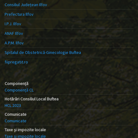
Consiliul Județean Ilfov
Prefectura Ilfov
I.P.J. Ilfov
ANAF Ilfov
A.P.M. Ilfov
Spitalul de Obstetrică-Ginecologie Buftea
fiipregatit.ro
Componență
Componență CL
Hotărâri Consiliul Local Buftea
HCL 2023
Comunicate
Comunicate
Taxe și impozite locale
Taxe și impozite locale