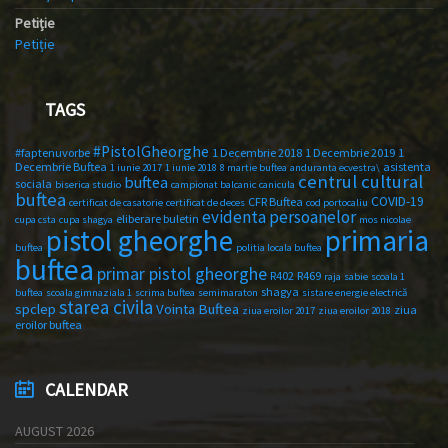
Petiție
Petiție
TAGS
#PistolGheorghe
#faptenuvorbe
1 Decembrie 2018
1 Decembrie 2019
1
Decembrie Buftea
asistenta
1 iunie 2017
1 iunie 2018
8 martie buftea
anduranta ecvestra\
centrul cultural
buftea
sociala
biserica studio
campionat balcanic
canicula
buftea
COVID-19
CFR Buftea
certificat de casatorie
certificat de deces
cod portocaliu
evidenta persoanelor
eliberare buletin
cupa csta
cupa shagya
mos nicolae
primaria
pistol gheorghe
buftea
politia locala buftea
buftea
primar pistol gheorghe
R402
R469
raja
sabie
scoala 1
shagya
buftea
scoala gimnaziala 1
scrima buftea
semimaraton
sistare energie electrică
starea civila
spclep
Vointa Buftea
ziua
ziua eroilor 2017
ziua eroilor 2018
eroilor buftea
CALENDAR
AUGUST 2026