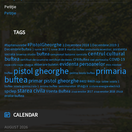
Petiție
Petiție
TAGS
#PistolGheorghe
#faptenuvorbe
1 Decembrie 2018
1 Decembrie 2019
1
Decembrie Buftea
asistenta
1 iunie 2017
1 iunie 2018
8 martie buftea
anduranta ecvestra\
centrul cultural
buftea
sociala
biserica studio
campionat balcanic
canicula
buftea
COVID-19
CFR Buftea
certificat de casatorie
certificat de deces
cod portocaliu
evidenta persoanelor
eliberare buletin
cupa csta
cupa shagya
mos nicolae
primaria
pistol gheorghe
buftea
politia locala buftea
buftea
primar pistol gheorghe
R402
R469
raja
sabie
scoala 1
shagya
buftea
scoala gimnaziala 1
scrima buftea
semimaraton
sistare energie electrică
starea civila
spclep
Vointa Buftea
ziua
ziua eroilor 2017
ziua eroilor 2018
eroilor buftea
CALENDAR
AUGUST 2026