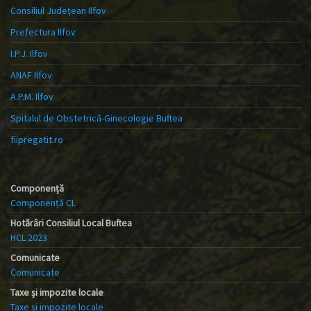
Consiliul Județean Ilfov
Prefectura Ilfov
I.P.J. Ilfov
ANAF Ilfov
A.P.M. Ilfov
Spitalul de Obstetrică-Ginecologie Buftea
fiipregatit.ro
Componență
Componență CL
Hotărâri Consiliul Local Buftea
HCL 2023
Comunicate
Comunicate
Taxe și impozite locale
Taxe și impozite locale