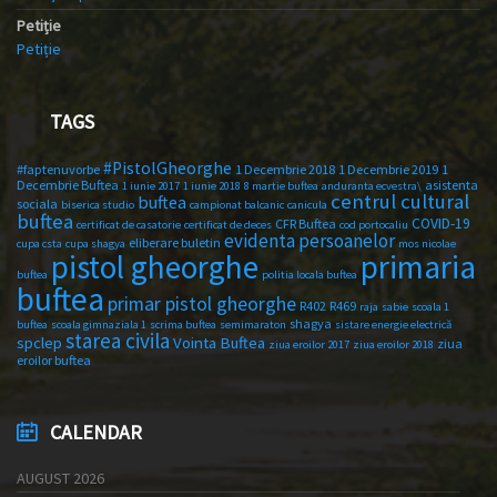
Petiție
Petiție
TAGS
#PistolGheorghe
#faptenuvorbe
1 Decembrie 2018
1 Decembrie 2019
1
Decembrie Buftea
asistenta
1 iunie 2017
1 iunie 2018
8 martie buftea
anduranta ecvestra\
centrul cultural
buftea
sociala
biserica studio
campionat balcanic
canicula
buftea
COVID-19
CFR Buftea
certificat de casatorie
certificat de deces
cod portocaliu
evidenta persoanelor
eliberare buletin
cupa csta
cupa shagya
mos nicolae
primaria
pistol gheorghe
buftea
politia locala buftea
buftea
primar pistol gheorghe
R402
R469
raja
sabie
scoala 1
shagya
buftea
scoala gimnaziala 1
scrima buftea
semimaraton
sistare energie electrică
starea civila
spclep
Vointa Buftea
ziua
ziua eroilor 2017
ziua eroilor 2018
eroilor buftea
CALENDAR
AUGUST 2026