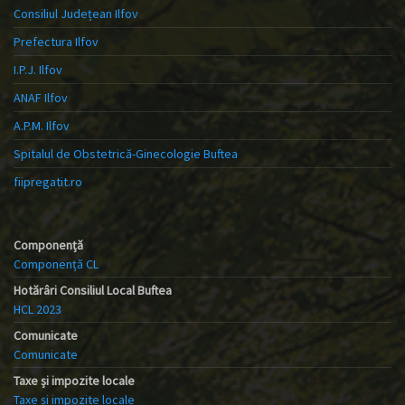
Consiliul Județean Ilfov
Prefectura Ilfov
I.P.J. Ilfov
ANAF Ilfov
A.P.M. Ilfov
Spitalul de Obstetrică-Ginecologie Buftea
fiipregatit.ro
Componență
Componență CL
Hotărâri Consiliul Local Buftea
HCL 2023
Comunicate
Comunicate
Taxe și impozite locale
Taxe și impozite locale