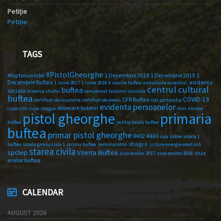
Petiție
Petiție
TAGS
#PistolGheorghe
#faptenuvorbe
1 Decembrie 2018
1 Decembrie 2019
1
Decembrie Buftea
asistenta
1 iunie 2017
1 iunie 2018
8 martie buftea
anduranta ecvestra\
centrul cultural
buftea
sociala
biserica studio
campionat balcanic
canicula
buftea
COVID-19
CFR Buftea
certificat de casatorie
certificat de deces
cod portocaliu
evidenta persoanelor
eliberare buletin
cupa csta
cupa shagya
mos nicolae
primaria
pistol gheorghe
buftea
politia locala buftea
buftea
primar pistol gheorghe
R402
R469
raja
sabie
scoala 1
shagya
buftea
scoala gimnaziala 1
scrima buftea
semimaraton
sistare energie electrică
starea civila
spclep
Vointa Buftea
ziua
ziua eroilor 2017
ziua eroilor 2018
eroilor buftea
CALENDAR
AUGUST 2026