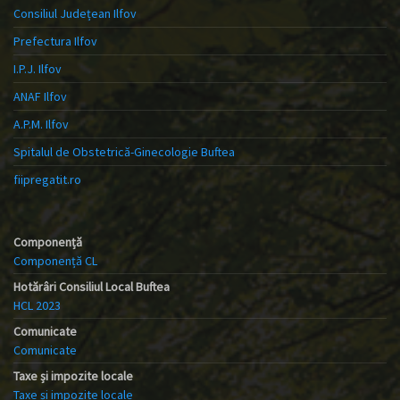
Consiliul Județean Ilfov
Prefectura Ilfov
I.P.J. Ilfov
ANAF Ilfov
A.P.M. Ilfov
Spitalul de Obstetrică-Ginecologie Buftea
fiipregatit.ro
Componență
Componență CL
Hotărâri Consiliul Local Buftea
HCL 2023
Comunicate
Comunicate
Taxe și impozite locale
Taxe și impozite locale