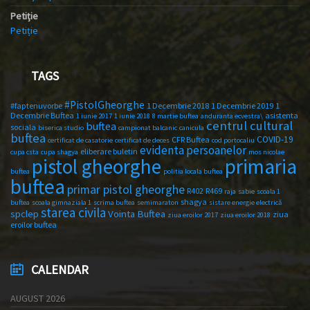
Petiție
Petiție
TAGS
#PistolGheorghe
#faptenuvorbe
1 Decembrie 2018
1 Decembrie 2019
1
Decembrie Buftea
asistenta
1 iunie 2017
1 iunie 2018
8 martie buftea
anduranta ecvestra\
centrul cultural
buftea
sociala
biserica studio
campionat balcanic
canicula
buftea
COVID-19
CFR Buftea
certificat de casatorie
certificat de deces
cod portocaliu
evidenta persoanelor
eliberare buletin
cupa csta
cupa shagya
mos nicolae
primaria
pistol gheorghe
buftea
politia locala buftea
buftea
primar pistol gheorghe
R402
R469
raja
sabie
scoala 1
shagya
buftea
scoala gimnaziala 1
scrima buftea
semimaraton
sistare energie electrică
starea civila
spclep
Vointa Buftea
ziua
ziua eroilor 2017
ziua eroilor 2018
eroilor buftea
CALENDAR
AUGUST 2026