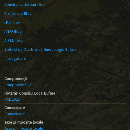
Consiliul Județean Ilfov
Prefectura Ilfov
I.P.J. Ilfov
ANAF Ilfov
A.P.M. Ilfov
Spitalul de Obstetrică-Ginecologie Buftea
fiipregatit.ro
Componență
Componență CL
Hotărâri Consiliul Local Buftea
HCL 2023
Comunicate
Comunicate
Taxe și impozite locale
Taxe și impozite locale