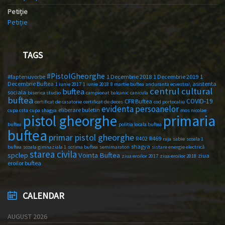
Petiție
Petiție
TAGS
#PistolGheorghe
#faptenuvorbe
1 Decembrie 2018
1 Decembrie 2019
1
Decembrie Buftea
asistenta
1 iunie 2017
1 iunie 2018
8 martie buftea
anduranta ecvestra\
centrul cultural
buftea
sociala
biserica studio
campionat balcanic
canicula
buftea
COVID-19
CFR Buftea
certificat de casatorie
certificat de deces
cod portocaliu
evidenta persoanelor
eliberare buletin
cupa csta
cupa shagya
mos nicolae
primaria
pistol gheorghe
buftea
politia locala buftea
buftea
primar pistol gheorghe
R402
R469
raja
sabie
scoala 1
shagya
buftea
scoala gimnaziala 1
scrima buftea
semimaraton
sistare energie electrică
starea civila
spclep
Vointa Buftea
ziua
ziua eroilor 2017
ziua eroilor 2018
eroilor buftea
CALENDAR
AUGUST 2026