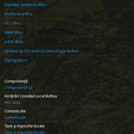
Consiliul Județean Ilfov
Prefectura Ilfov
I.P.J. Ilfov
ANAF Ilfov
A.P.M. Ilfov
Spitalul de Obstetrică-Ginecologie Buftea
fiipregatit.ro
Componență
Componență CL
Hotărâri Consiliul Local Buftea
HCL 2023
Comunicate
Comunicate
Taxe și impozite locale
Taxe și impozite locale