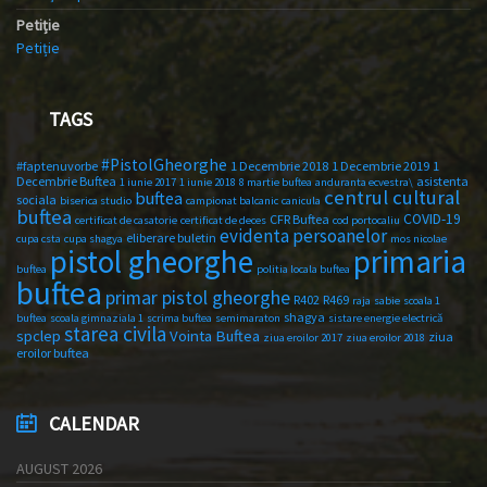
Petiție
Petiție
TAGS
#PistolGheorghe
#faptenuvorbe
1 Decembrie 2018
1 Decembrie 2019
1
Decembrie Buftea
asistenta
1 iunie 2017
1 iunie 2018
8 martie buftea
anduranta ecvestra\
centrul cultural
buftea
sociala
biserica studio
campionat balcanic
canicula
buftea
COVID-19
CFR Buftea
certificat de casatorie
certificat de deces
cod portocaliu
evidenta persoanelor
eliberare buletin
cupa csta
cupa shagya
mos nicolae
primaria
pistol gheorghe
buftea
politia locala buftea
buftea
primar pistol gheorghe
R402
R469
raja
sabie
scoala 1
shagya
buftea
scoala gimnaziala 1
scrima buftea
semimaraton
sistare energie electrică
starea civila
spclep
Vointa Buftea
ziua
ziua eroilor 2017
ziua eroilor 2018
eroilor buftea
CALENDAR
AUGUST 2026