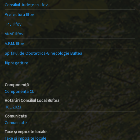
Consiliul Județean Ilfov
Prefectura Ilfov
I.P.J. Ilfov
ANAF Ilfov
A.P.M. Ilfov
Spitalul de Obstetrică-Ginecologie Buftea
fiipregatit.ro
Componență
Componență CL
Hotărâri Consiliul Local Buftea
HCL 2023
Comunicate
Comunicate
Taxe și impozite locale
Taxe și impozite locale