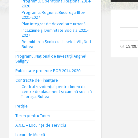
Programul Operațional Regional 2014-
2020
Programul Regional București-Ilfov
2021-2027
Plan integrat de dezvoltare urbană
Incluziune și Demnitate Socială 2021-
2027
Reabilitarea Școlii cu clasele I-VIII, Nr. 1
19/08
Buftea
Programul Național de Investiții Anghel
Saligny
Publicitate proiecte POR 2014-2020
Contracte de Finanțare
Centrul rezidențial pentru tinerii din
centre de plasament și cantină socială
în orașul Buftea
Petiție
Teren pentru Tineri
A.N.L. – Locuinţe de serviciu
Locuri de Muncă