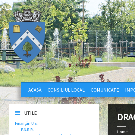
ACASĂ
CONSILIUL LOCAL
COMUNICATE
IMPO
UTILE
DRAG
Finanțări U.E.
P.N.R.R.
Home