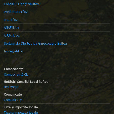
Consiliul Județean Ilfov
Prefectura Ilfov
I.P.J. Ilfov
ANAF Ilfov
A.P.M. Ilfov
Spitalul de Obstetrică-Ginecologie Buftea
fiipregatit.ro
Componență
Componență CL
Hotărâri Consiliul Local Buftea
HCL 2023
Comunicate
Comunicate
Taxe și impozite locale
Taxe și impozite locale