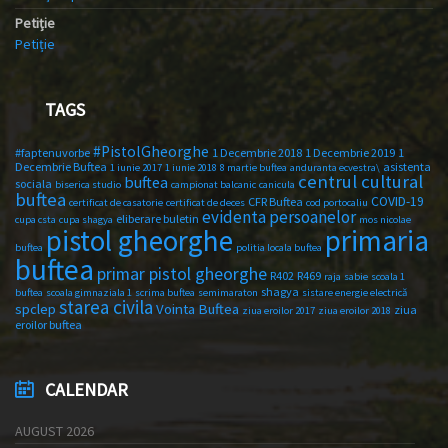
Petiție
Petiție
TAGS
#PistolGheorghe
#faptenuvorbe
1 Decembrie 2018
1 Decembrie 2019
1
Decembrie Buftea
asistenta
1 iunie 2017
1 iunie 2018
8 martie buftea
anduranta ecvestra\
centrul cultural
buftea
sociala
biserica studio
campionat balcanic
canicula
buftea
COVID-19
CFR Buftea
certificat de casatorie
certificat de deces
cod portocaliu
evidenta persoanelor
eliberare buletin
cupa csta
cupa shagya
mos nicolae
primaria
pistol gheorghe
buftea
politia locala buftea
buftea
primar pistol gheorghe
R402
R469
raja
sabie
scoala 1
shagya
buftea
scoala gimnaziala 1
scrima buftea
semimaraton
sistare energie electrică
starea civila
spclep
Vointa Buftea
ziua
ziua eroilor 2017
ziua eroilor 2018
eroilor buftea
CALENDAR
AUGUST 2026