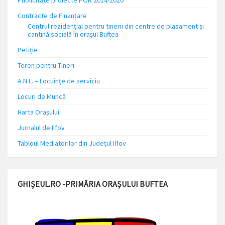
Publicitate proiecte POR 2014-2020
Contracte de Finanțare
Centrul rezidențial pentru tinerii din centre de plasament și
cantină socială în orașul Buftea
Petiție
Teren pentru Tineri
A.N.L. – Locuinţe de serviciu
Locuri de Muncă
Harta Orașului
Jurnalul de Ilfov
Tabloul Mediatorilor din Județul Ilfov
GHIȘEUL.RO -PRIMĂRIA ORAȘULUI BUFTEA