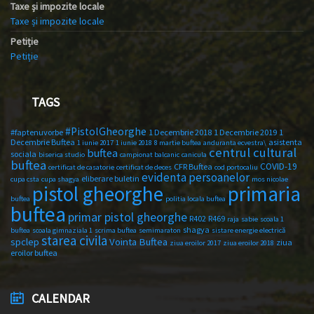
Taxe și impozite locale
Taxe și impozite locale
Petiție
Petiție
TAGS
#PistolGheorghe
#faptenuvorbe
1 Decembrie 2018
1 Decembrie 2019
1
Decembrie Buftea
asistenta
1 iunie 2017
1 iunie 2018
8 martie buftea
anduranta ecvestra\
centrul cultural
buftea
sociala
biserica studio
campionat balcanic
canicula
buftea
COVID-19
CFR Buftea
certificat de casatorie
certificat de deces
cod portocaliu
evidenta persoanelor
eliberare buletin
cupa csta
cupa shagya
mos nicolae
primaria
pistol gheorghe
buftea
politia locala buftea
buftea
primar pistol gheorghe
R402
R469
raja
sabie
scoala 1
shagya
buftea
scoala gimnaziala 1
scrima buftea
semimaraton
sistare energie electrică
starea civila
spclep
Vointa Buftea
ziua
ziua eroilor 2017
ziua eroilor 2018
eroilor buftea
CALENDAR