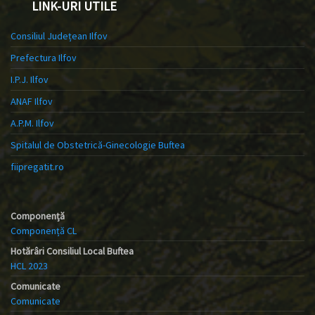
LINK-URI UTILE
Consiliul Județean Ilfov
Prefectura Ilfov
I.P.J. Ilfov
ANAF Ilfov
A.P.M. Ilfov
Spitalul de Obstetrică-Ginecologie Buftea
fiipregatit.ro
Componență
Componență CL
Hotărâri Consiliul Local Buftea
HCL 2023
Comunicate
Comunicate