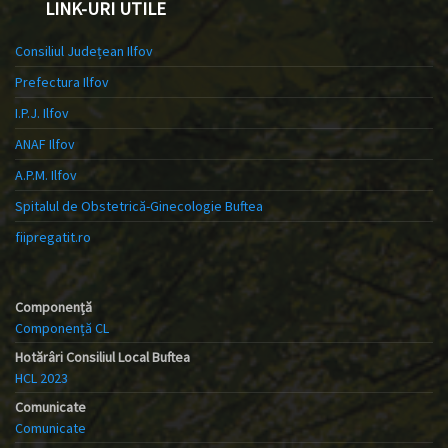
LINK-URI UTILE
Consiliul Județean Ilfov
Prefectura Ilfov
I.P.J. Ilfov
ANAF Ilfov
A.P.M. Ilfov
Spitalul de Obstetrică-Ginecologie Buftea
fiipregatit.ro
Componență
Componență CL
Hotărâri Consiliul Local Buftea
HCL 2023
Comunicate
Comunicate