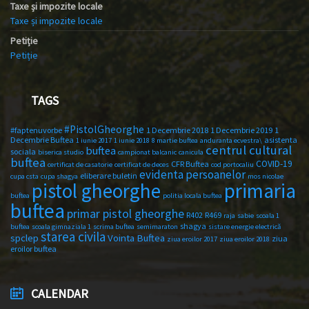
Taxe și impozite locale
Taxe și impozite locale
Petiție
Petiție
TAGS
#PistolGheorghe
#faptenuvorbe
1 Decembrie 2018
1 Decembrie 2019
1
Decembrie Buftea
asistenta
1 iunie 2017
1 iunie 2018
8 martie buftea
anduranta ecvestra\
centrul cultural
buftea
sociala
biserica studio
campionat balcanic
canicula
buftea
COVID-19
CFR Buftea
certificat de casatorie
certificat de deces
cod portocaliu
evidenta persoanelor
eliberare buletin
cupa csta
cupa shagya
mos nicolae
primaria
pistol gheorghe
buftea
politia locala buftea
buftea
primar pistol gheorghe
R402
R469
raja
sabie
scoala 1
shagya
buftea
scoala gimnaziala 1
scrima buftea
semimaraton
sistare energie electrică
starea civila
spclep
Vointa Buftea
ziua
ziua eroilor 2017
ziua eroilor 2018
eroilor buftea
CALENDAR