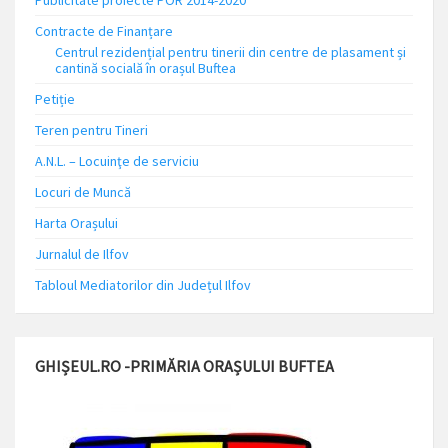
Publicitate proiecte POR 2014-2020
Contracte de Finanțare
Centrul rezidențial pentru tinerii din centre de plasament și
cantină socială în orașul Buftea
Petiție
Teren pentru Tineri
A.N.L. – Locuinţe de serviciu
Locuri de Muncă
Harta Orașului
Jurnalul de Ilfov
Tabloul Mediatorilor din Județul Ilfov
GHIȘEUL.RO -PRIMĂRIA ORAȘULUI BUFTEA