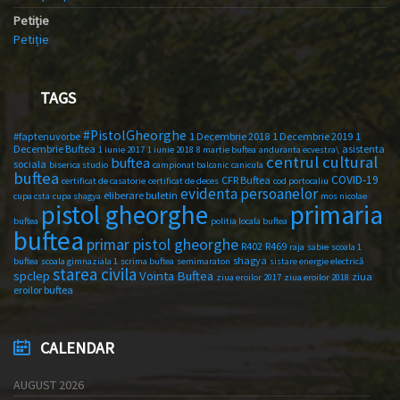
Petiție
Petiție
TAGS
#PistolGheorghe
#faptenuvorbe
1 Decembrie 2018
1 Decembrie 2019
1
Decembrie Buftea
asistenta
1 iunie 2017
1 iunie 2018
8 martie buftea
anduranta ecvestra\
centrul cultural
buftea
sociala
biserica studio
campionat balcanic
canicula
buftea
COVID-19
CFR Buftea
certificat de casatorie
certificat de deces
cod portocaliu
evidenta persoanelor
eliberare buletin
cupa csta
cupa shagya
mos nicolae
primaria
pistol gheorghe
buftea
politia locala buftea
buftea
primar pistol gheorghe
R402
R469
raja
sabie
scoala 1
shagya
buftea
scoala gimnaziala 1
scrima buftea
semimaraton
sistare energie electrică
starea civila
spclep
Vointa Buftea
ziua
ziua eroilor 2017
ziua eroilor 2018
eroilor buftea
CALENDAR
AUGUST 2026