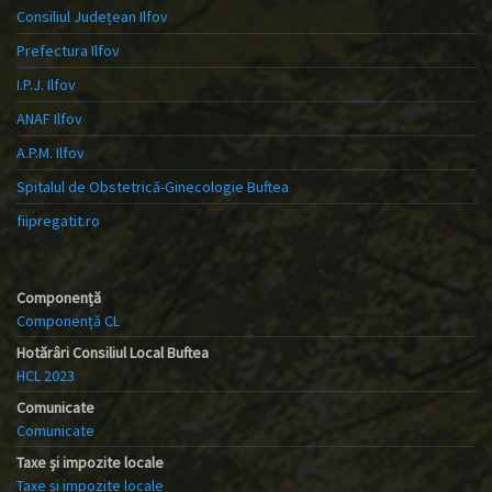
Consiliul Județean Ilfov
Prefectura Ilfov
I.P.J. Ilfov
ANAF Ilfov
A.P.M. Ilfov
Spitalul de Obstetrică-Ginecologie Buftea
fiipregatit.ro
Componență
Componență CL
Hotărâri Consiliul Local Buftea
HCL 2023
Comunicate
Comunicate
Taxe și impozite locale
Taxe și impozite locale