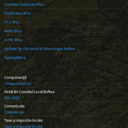
Consiliul Județean Ilfov
Prefectura Ilfov
I.P.J. Ilfov
ANAF Ilfov
A.P.M. Ilfov
Spitalul de Obstetrică-Ginecologie Buftea
fiipregatit.ro
Componență
Componență CL
Hotărâri Consiliul Local Buftea
HCL 2023
Comunicate
Comunicate
Taxe și impozite locale
Taxe și impozite locale