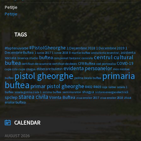
Petiție
Petiție
TAGS
#PistolGheorghe
#faptenuvorbe
1 Decembrie 2018
1 Decembrie 2019
1
Decembrie Buftea
asistenta
1 iunie 2017
1 iunie 2018
8 martie buftea
anduranta ecvestra\
centrul cultural
buftea
sociala
biserica studio
campionat balcanic
canicula
buftea
COVID-19
CFR Buftea
certificat de casatorie
certificat de deces
cod portocaliu
evidenta persoanelor
eliberare buletin
cupa csta
cupa shagya
mos nicolae
primaria
pistol gheorghe
buftea
politia locala buftea
buftea
primar pistol gheorghe
R402
R469
raja
sabie
scoala 1
shagya
buftea
scoala gimnaziala 1
scrima buftea
semimaraton
sistare energie electrică
starea civila
spclep
Vointa Buftea
ziua
ziua eroilor 2017
ziua eroilor 2018
eroilor buftea
CALENDAR
AUGUST 2026