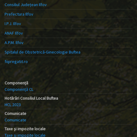
Consiliul Județean Ilfov
Prefectura Ilfov
I.P.J. Ilfov
ANAF Ilfov
A.P.M. Ilfov
Spitalul de Obstetrică-Ginecologie Buftea
fiipregatit.ro
Componență
Componență CL
Hotărâri Consiliul Local Buftea
HCL 2023
Comunicate
Comunicate
Taxe și impozite locale
Taxe și impozite locale