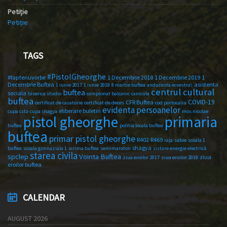
Petiție
Petiție
TAGS
#PistolGheorghe
#faptenuvorbe
1 Decembrie 2018
1 Decembrie 2019
1
Decembrie Buftea
asistenta
1 iunie 2017
1 iunie 2018
8 martie buftea
anduranta ecvestra\
centrul cultural
buftea
sociala
biserica studio
campionat balcanic
canicula
buftea
COVID-19
CFR Buftea
certificat de casatorie
certificat de deces
cod portocaliu
evidenta persoanelor
eliberare buletin
cupa csta
cupa shagya
mos nicolae
primaria
pistol gheorghe
buftea
politia locala buftea
buftea
primar pistol gheorghe
R402
R469
raja
sabie
scoala 1
shagya
buftea
scoala gimnaziala 1
scrima buftea
semimaraton
sistare energie electrică
starea civila
spclep
Vointa Buftea
ziua
ziua eroilor 2017
ziua eroilor 2018
eroilor buftea
CALENDAR
AUGUST 2026