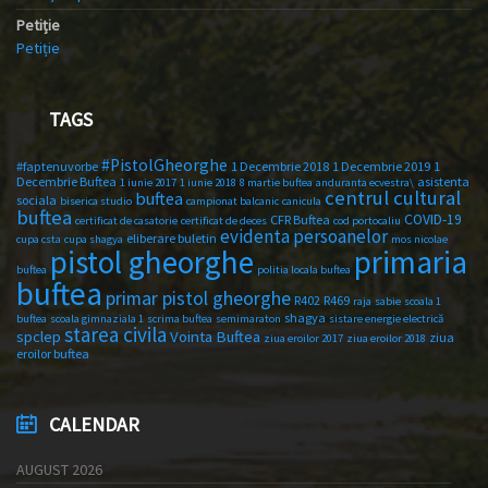
Petiție
Petiție
TAGS
#PistolGheorghe
#faptenuvorbe
1 Decembrie 2018
1 Decembrie 2019
1
Decembrie Buftea
asistenta
1 iunie 2017
1 iunie 2018
8 martie buftea
anduranta ecvestra\
centrul cultural
buftea
sociala
biserica studio
campionat balcanic
canicula
buftea
COVID-19
CFR Buftea
certificat de casatorie
certificat de deces
cod portocaliu
evidenta persoanelor
eliberare buletin
cupa csta
cupa shagya
mos nicolae
primaria
pistol gheorghe
buftea
politia locala buftea
buftea
primar pistol gheorghe
R402
R469
raja
sabie
scoala 1
shagya
buftea
scoala gimnaziala 1
scrima buftea
semimaraton
sistare energie electrică
starea civila
spclep
Vointa Buftea
ziua
ziua eroilor 2017
ziua eroilor 2018
eroilor buftea
CALENDAR
AUGUST 2026