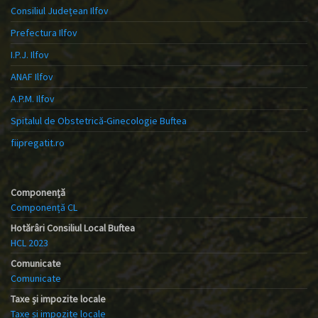
Consiliul Județean Ilfov
Prefectura Ilfov
I.P.J. Ilfov
ANAF Ilfov
A.P.M. Ilfov
Spitalul de Obstetrică-Ginecologie Buftea
fiipregatit.ro
Componență
Componență CL
Hotărâri Consiliul Local Buftea
HCL 2023
Comunicate
Comunicate
Taxe și impozite locale
Taxe și impozite locale