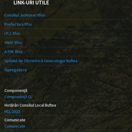
LINK-URI UTILE
Consiliul Județean Ilfov
Prefectura Ilfov
I.P.J. Ilfov
ANAF Ilfov
A.P.M. Ilfov
Spitalul de Obstetrică-Ginecologie Buftea
fiipregatit.ro
Componență
Componență CL
Hotărâri Consiliul Local Buftea
HCL 2023
Comunicate
Comunicate