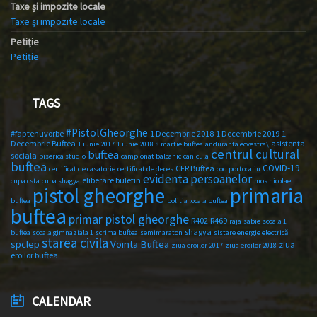
Taxe și impozite locale
Taxe și impozite locale
Petiție
Petiție
TAGS
#PistolGheorghe
#faptenuvorbe
1 Decembrie 2018
1 Decembrie 2019
1
Decembrie Buftea
asistenta
1 iunie 2017
1 iunie 2018
8 martie buftea
anduranta ecvestra\
centrul cultural
buftea
sociala
biserica studio
campionat balcanic
canicula
buftea
COVID-19
CFR Buftea
certificat de casatorie
certificat de deces
cod portocaliu
evidenta persoanelor
eliberare buletin
cupa csta
cupa shagya
mos nicolae
primaria
pistol gheorghe
buftea
politia locala buftea
buftea
primar pistol gheorghe
R402
R469
raja
sabie
scoala 1
shagya
buftea
scoala gimnaziala 1
scrima buftea
semimaraton
sistare energie electrică
starea civila
spclep
Vointa Buftea
ziua
ziua eroilor 2017
ziua eroilor 2018
eroilor buftea
CALENDAR