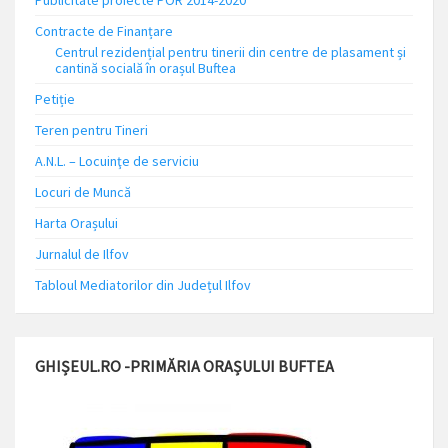
Publicitate proiecte POR 2014-2020
Contracte de Finanțare
Centrul rezidențial pentru tinerii din centre de plasament și
cantină socială în orașul Buftea
Petiție
Teren pentru Tineri
A.N.L. – Locuinţe de serviciu
Locuri de Muncă
Harta Orașului
Jurnalul de Ilfov
Tabloul Mediatorilor din Județul Ilfov
GHIȘEUL.RO -PRIMĂRIA ORAȘULUI BUFTEA