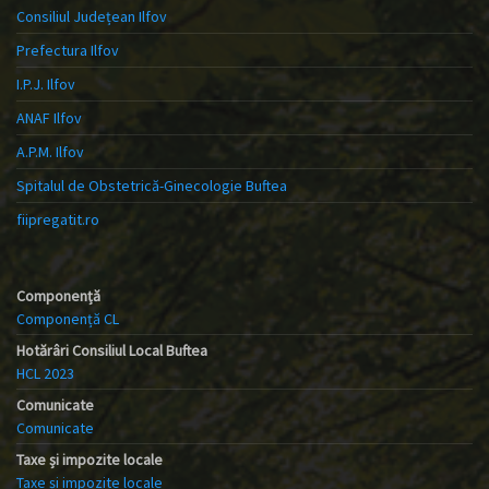
Consiliul Județean Ilfov
Prefectura Ilfov
I.P.J. Ilfov
ANAF Ilfov
A.P.M. Ilfov
Spitalul de Obstetrică-Ginecologie Buftea
fiipregatit.ro
Componență
Componență CL
Hotărâri Consiliul Local Buftea
HCL 2023
Comunicate
Comunicate
Taxe și impozite locale
Taxe și impozite locale