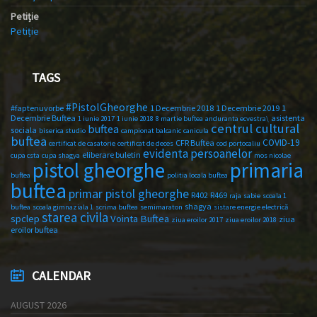
Petiție
Petiție
TAGS
#PistolGheorghe
#faptenuvorbe
1 Decembrie 2018
1 Decembrie 2019
1
Decembrie Buftea
asistenta
1 iunie 2017
1 iunie 2018
8 martie buftea
anduranta ecvestra\
centrul cultural
buftea
sociala
biserica studio
campionat balcanic
canicula
buftea
COVID-19
CFR Buftea
certificat de casatorie
certificat de deces
cod portocaliu
evidenta persoanelor
eliberare buletin
cupa csta
cupa shagya
mos nicolae
primaria
pistol gheorghe
buftea
politia locala buftea
buftea
primar pistol gheorghe
R402
R469
raja
sabie
scoala 1
shagya
buftea
scoala gimnaziala 1
scrima buftea
semimaraton
sistare energie electrică
starea civila
spclep
Vointa Buftea
ziua
ziua eroilor 2017
ziua eroilor 2018
eroilor buftea
CALENDAR
AUGUST 2026