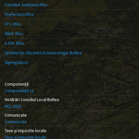
Consiliul Județean Ilfov
Prefectura Ilfov
I.P.J. Ilfov
ANAF Ilfov
A.P.M. Ilfov
Spitalul de Obstetrică-Ginecologie Buftea
fiipregatit.ro
Componență
Componență CL
Hotărâri Consiliul Local Buftea
HCL 2023
Comunicate
Comunicate
Taxe și impozite locale
Taxe și impozite locale