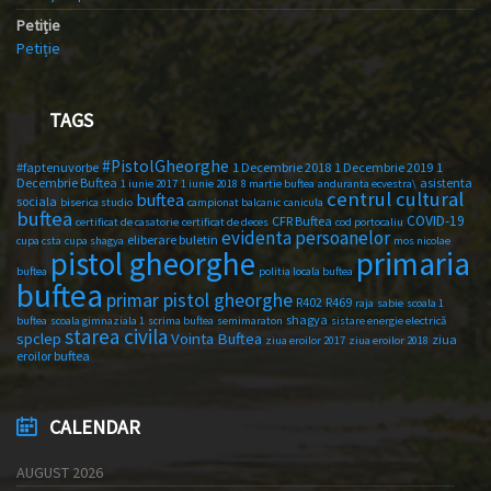
Petiție
Petiție
TAGS
#PistolGheorghe
#faptenuvorbe
1 Decembrie 2018
1 Decembrie 2019
1
Decembrie Buftea
asistenta
1 iunie 2017
1 iunie 2018
8 martie buftea
anduranta ecvestra\
centrul cultural
buftea
sociala
biserica studio
campionat balcanic
canicula
buftea
COVID-19
CFR Buftea
certificat de casatorie
certificat de deces
cod portocaliu
evidenta persoanelor
eliberare buletin
cupa csta
cupa shagya
mos nicolae
primaria
pistol gheorghe
buftea
politia locala buftea
buftea
primar pistol gheorghe
R402
R469
raja
sabie
scoala 1
shagya
buftea
scoala gimnaziala 1
scrima buftea
semimaraton
sistare energie electrică
starea civila
spclep
Vointa Buftea
ziua
ziua eroilor 2017
ziua eroilor 2018
eroilor buftea
CALENDAR
AUGUST 2026