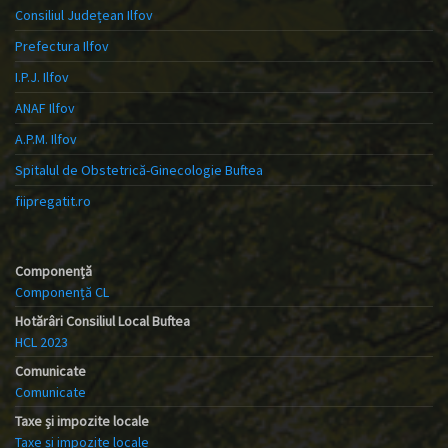
Consiliul Județean Ilfov
Prefectura Ilfov
I.P.J. Ilfov
ANAF Ilfov
A.P.M. Ilfov
Spitalul de Obstetrică-Ginecologie Buftea
fiipregatit.ro
Componență
Componență CL
Hotărâri Consiliul Local Buftea
HCL 2023
Comunicate
Comunicate
Taxe și impozite locale
Taxe și impozite locale