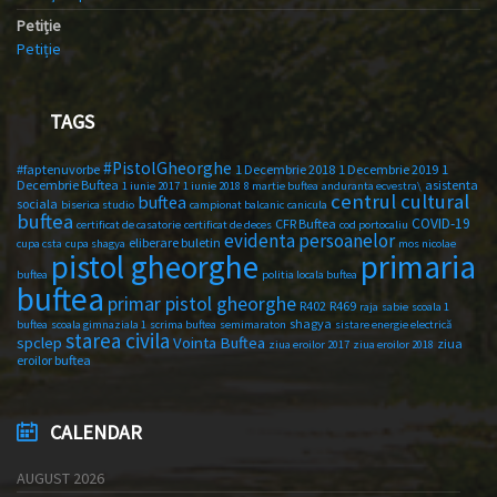
Petiție
Petiție
TAGS
#PistolGheorghe
#faptenuvorbe
1 Decembrie 2018
1 Decembrie 2019
1
Decembrie Buftea
asistenta
1 iunie 2017
1 iunie 2018
8 martie buftea
anduranta ecvestra\
centrul cultural
buftea
sociala
biserica studio
campionat balcanic
canicula
buftea
COVID-19
CFR Buftea
certificat de casatorie
certificat de deces
cod portocaliu
evidenta persoanelor
eliberare buletin
cupa csta
cupa shagya
mos nicolae
primaria
pistol gheorghe
buftea
politia locala buftea
buftea
primar pistol gheorghe
R402
R469
raja
sabie
scoala 1
shagya
buftea
scoala gimnaziala 1
scrima buftea
semimaraton
sistare energie electrică
starea civila
spclep
Vointa Buftea
ziua
ziua eroilor 2017
ziua eroilor 2018
eroilor buftea
CALENDAR
AUGUST 2026