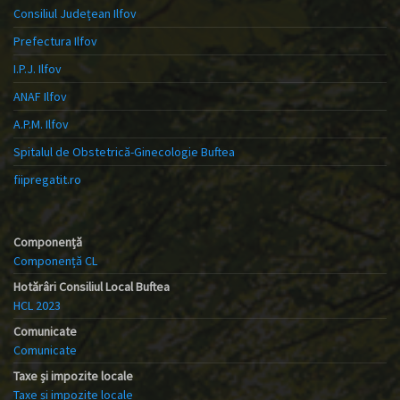
Consiliul Județean Ilfov
Prefectura Ilfov
I.P.J. Ilfov
ANAF Ilfov
A.P.M. Ilfov
Spitalul de Obstetrică-Ginecologie Buftea
fiipregatit.ro
Componență
Componență CL
Hotărâri Consiliul Local Buftea
HCL 2023
Comunicate
Comunicate
Taxe și impozite locale
Taxe și impozite locale