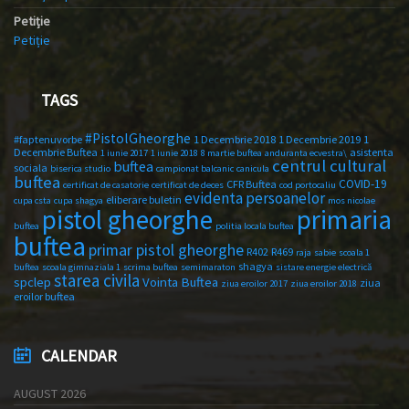
Petiție
Petiție
TAGS
#PistolGheorghe
#faptenuvorbe
1 Decembrie 2018
1 Decembrie 2019
1
Decembrie Buftea
asistenta
1 iunie 2017
1 iunie 2018
8 martie buftea
anduranta ecvestra\
centrul cultural
buftea
sociala
biserica studio
campionat balcanic
canicula
buftea
COVID-19
CFR Buftea
certificat de casatorie
certificat de deces
cod portocaliu
evidenta persoanelor
eliberare buletin
cupa csta
cupa shagya
mos nicolae
primaria
pistol gheorghe
buftea
politia locala buftea
buftea
primar pistol gheorghe
R402
R469
raja
sabie
scoala 1
shagya
buftea
scoala gimnaziala 1
scrima buftea
semimaraton
sistare energie electrică
starea civila
spclep
Vointa Buftea
ziua
ziua eroilor 2017
ziua eroilor 2018
eroilor buftea
CALENDAR
AUGUST 2026