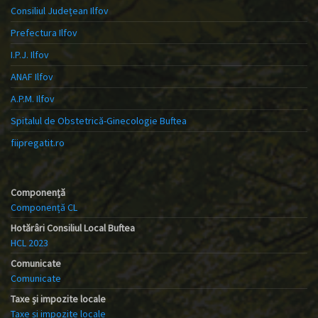
Consiliul Județean Ilfov
Prefectura Ilfov
I.P.J. Ilfov
ANAF Ilfov
A.P.M. Ilfov
Spitalul de Obstetrică-Ginecologie Buftea
fiipregatit.ro
Componență
Componență CL
Hotărâri Consiliul Local Buftea
HCL 2023
Comunicate
Comunicate
Taxe și impozite locale
Taxe și impozite locale