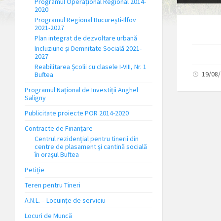
Programul Operațional Regional 2014-
2020
Programul Regional București-Ilfov
2021-2027
Plan integrat de dezvoltare urbană
Incluziune și Demnitate Socială 2021-
2027
Reabilitarea Școlii cu clasele I-VIII, Nr. 1
19/08
Buftea
Programul Național de Investiții Anghel
Saligny
Publicitate proiecte POR 2014-2020
Contracte de Finanțare
Centrul rezidențial pentru tinerii din
centre de plasament și cantină socială
în orașul Buftea
Petiție
Teren pentru Tineri
A.N.L. – Locuinţe de serviciu
Locuri de Muncă