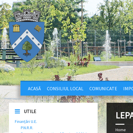
ACASĂ
CONSILIUL LOCAL
COMUNICATE
IMPO
UTILE
LEP
Finanțări U.E.
P.N.R.R.
Home