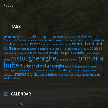
Petiție
Petiție
TAGS
#PistolGheorghe
#faptenuvorbe
1 Decembrie 2018
1 Decembrie 2019
1
Decembrie Buftea
asistenta
1 iunie 2017
1 iunie 2018
8 martie buftea
anduranta ecvestra\
centrul cultural
buftea
sociala
biserica studio
campionat balcanic
canicula
buftea
COVID-19
CFR Buftea
certificat de casatorie
certificat de deces
cod portocaliu
evidenta persoanelor
eliberare buletin
cupa csta
cupa shagya
mos nicolae
primaria
pistol gheorghe
buftea
politia locala buftea
buftea
primar pistol gheorghe
R402
R469
raja
sabie
scoala 1
shagya
buftea
scoala gimnaziala 1
scrima buftea
semimaraton
sistare energie electrică
starea civila
spclep
Vointa Buftea
ziua
ziua eroilor 2017
ziua eroilor 2018
eroilor buftea
CALENDAR
AUGUST 2026