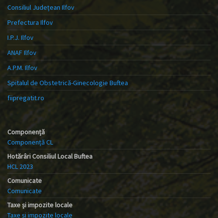
Consiliul Județean Ilfov
Prefectura Ilfov
I.P.J. Ilfov
ANAF Ilfov
A.P.M. Ilfov
Spitalul de Obstetrică-Ginecologie Buftea
fiipregatit.ro
Componență
Componență CL
Hotărâri Consiliul Local Buftea
HCL 2023
Comunicate
Comunicate
Taxe și impozite locale
Taxe și impozite locale