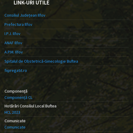
LINK-URI UTILE
Consiliul Județean Ilfov
Prefectura Ilfov
I.P.J. Ilfov
ANAF Ilfov
A.P.M. Ilfov
Spitalul de Obstetrică-Ginecologie Buftea
fiipregatit.ro
Componență
Componență CL
Hotărâri Consiliul Local Buftea
HCL 2023
Comunicate
Comunicate