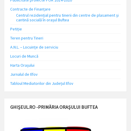
Publicitate proiecte POR 2014-2020
Contracte de Finanțare
Centrul rezidențial pentru tinerii din centre de plasament și
cantină socială în orașul Buftea
Petiție
Teren pentru Tineri
A.N.L. – Locuinţe de serviciu
Locuri de Muncă
Harta Orașului
Jurnalul de Ilfov
Tabloul Mediatorilor din Județul Ilfov
GHIȘEUL.RO -PRIMĂRIA ORAȘULUI BUFTEA