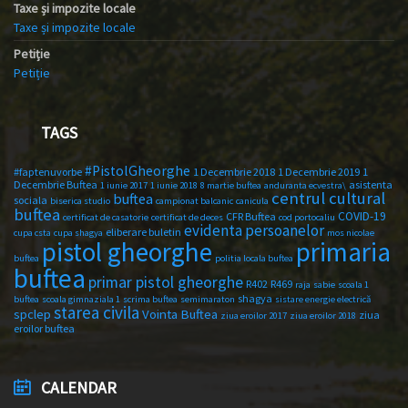
Taxe și impozite locale
Taxe și impozite locale
Petiție
Petiție
TAGS
#PistolGheorghe
#faptenuvorbe
1 Decembrie 2018
1 Decembrie 2019
1
Decembrie Buftea
asistenta
1 iunie 2017
1 iunie 2018
8 martie buftea
anduranta ecvestra\
centrul cultural
buftea
sociala
biserica studio
campionat balcanic
canicula
buftea
COVID-19
CFR Buftea
certificat de casatorie
certificat de deces
cod portocaliu
evidenta persoanelor
eliberare buletin
cupa csta
cupa shagya
mos nicolae
primaria
pistol gheorghe
buftea
politia locala buftea
buftea
primar pistol gheorghe
R402
R469
raja
sabie
scoala 1
shagya
buftea
scoala gimnaziala 1
scrima buftea
semimaraton
sistare energie electrică
starea civila
spclep
Vointa Buftea
ziua
ziua eroilor 2017
ziua eroilor 2018
eroilor buftea
CALENDAR