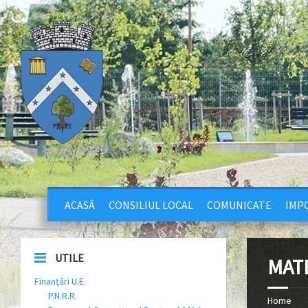
ACASĂ
CONSILIUL LOCAL
COMUNICATE
IMPO
UTILE
MAT
Finanțări U.E.
P.N.R.R.
Home