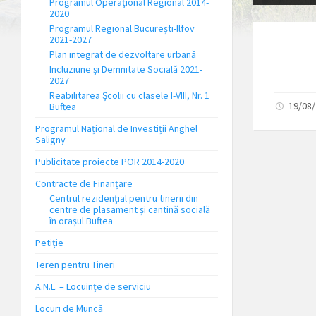
Programul Operațional Regional 2014-
2020
Programul Regional București-Ilfov
2021-2027
Plan integrat de dezvoltare urbană
Incluziune și Demnitate Socială 2021-
2027
Reabilitarea Școlii cu clasele I-VIII, Nr. 1
19/08
Buftea
Programul Național de Investiții Anghel
Saligny
Publicitate proiecte POR 2014-2020
Contracte de Finanțare
Centrul rezidențial pentru tinerii din
centre de plasament și cantină socială
în orașul Buftea
Petiție
Teren pentru Tineri
A.N.L. – Locuinţe de serviciu
Locuri de Muncă