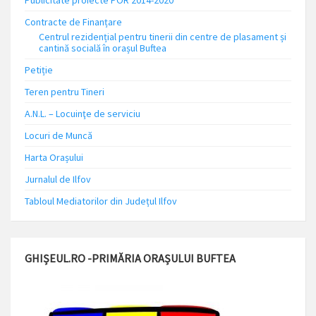
Publicitate proiecte POR 2014-2020
Contracte de Finanțare
Centrul rezidențial pentru tinerii din centre de plasament și
cantină socială în orașul Buftea
Petiție
Teren pentru Tineri
A.N.L. – Locuinţe de serviciu
Locuri de Muncă
Harta Orașului
Jurnalul de Ilfov
Tabloul Mediatorilor din Județul Ilfov
GHIȘEUL.RO -PRIMĂRIA ORAȘULUI BUFTEA