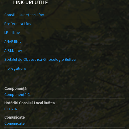
LINK-URI UTILE
Consiliul Județean Ilfov
Prefectura Ilfov
I.P.J. Ilfov
ANAF Ilfov
A.P.M. Ilfov
Spitalul de Obstetrică-Ginecologie Buftea
fiipregatit.ro
Componență
Componență CL
Hotărâri Consiliul Local Buftea
HCL 2023
Comunicate
Comunicate