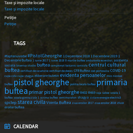
Taxe și impozite locale
Taxe și impozite locale
Petiție
Petiție
TAGS
#PistolGheorghe
#faptenuvorbe
1 Decembrie 2018
1 Decembrie 2019
1
Decembrie Buftea
asistenta
1 iunie 2017
1 iunie 2018
8 martie buftea
anduranta ecvestra\
centrul cultural
buftea
sociala
biserica studio
campionat balcanic
canicula
buftea
COVID-19
CFR Buftea
certificat de casatorie
certificat de deces
cod portocaliu
evidenta persoanelor
eliberare buletin
cupa csta
cupa shagya
mos nicolae
primaria
pistol gheorghe
buftea
politia locala buftea
buftea
primar pistol gheorghe
R402
R469
raja
sabie
scoala 1
shagya
buftea
scoala gimnaziala 1
scrima buftea
semimaraton
sistare energie electrică
starea civila
spclep
Vointa Buftea
ziua
ziua eroilor 2017
ziua eroilor 2018
eroilor buftea
CALENDAR