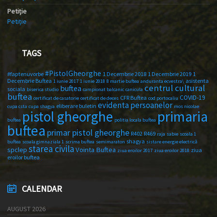
Petiție
Petiție
TAGS
#PistolGheorghe
#faptenuvorbe
1 Decembrie 2018
1 Decembrie 2019
1
Decembrie Buftea
asistenta
1 iunie 2017
1 iunie 2018
8 martie buftea
anduranta ecvestra\
centrul cultural
buftea
sociala
biserica studio
campionat balcanic
canicula
buftea
COVID-19
CFR Buftea
certificat de casatorie
certificat de deces
cod portocaliu
evidenta persoanelor
eliberare buletin
cupa csta
cupa shagya
mos nicolae
primaria
pistol gheorghe
buftea
politia locala buftea
buftea
primar pistol gheorghe
R402
R469
raja
sabie
scoala 1
shagya
buftea
scoala gimnaziala 1
scrima buftea
semimaraton
sistare energie electrică
starea civila
spclep
Vointa Buftea
ziua
ziua eroilor 2017
ziua eroilor 2018
eroilor buftea
CALENDAR
AUGUST 2026