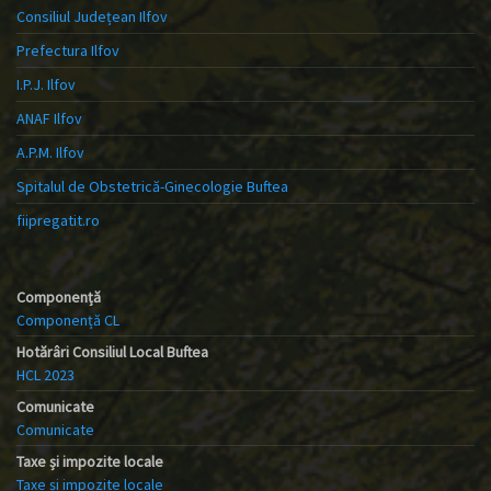
Consiliul Județean Ilfov
Prefectura Ilfov
I.P.J. Ilfov
ANAF Ilfov
A.P.M. Ilfov
Spitalul de Obstetrică-Ginecologie Buftea
fiipregatit.ro
Componență
Componență CL
Hotărâri Consiliul Local Buftea
HCL 2023
Comunicate
Comunicate
Taxe și impozite locale
Taxe și impozite locale